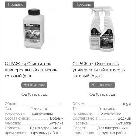
Продано
Продано
СТРАЖ-14 Очиститель
СТРАЖ-14 Очиститель
универсальный антисоль
универсальный антисоль
готовый (2 л)
готовый (0,5 л)
Нет в наличии
Нет в наличии
Код Товара: 7122
Код Товара: 7121
Объем:
2 л
Объем:
0,5 л
Тип
Готовая к
Тип
Готовая к
готовности:
применению
готовности:
применению
Состав смеси:
Водный
Состав смеси:
Водный
Фасовка:
Бутылка
Фасовка:
Бутылка
Область
Для внутренних и
Область
Для внутренних и
применения:
наружных работ
применения:
наружных работ