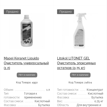
Продано
Продано
Mapei Keranet Liquido
Litokol LITONET GEL
Очиститель универсальный
Очиститель эпоксидных
(1 л)
остатков (0,75 кг)
Нет в наличии
Нет в наличии
Код Товара: 4950
Код Товара: 24604
Объем:
1 л
Тип готовности:
Концентрат
Тип
Готовая к
Состав смеси:
Кислотный
готовности:
применению
Фасовка:
Бутылка
Состав смеси:
Кислотный
Вес:
0,75 кг
Фасовка:
Бутылка
Область
Для внутренних и