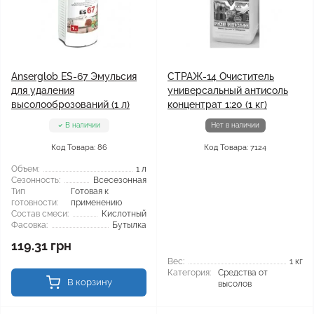
Anserglob ES-67 Эмульсия
СТРАЖ-14 Очиститель
для удаления
универсальный антисоль
высолооброзований (1 л)
концентрат 1:20 (1 кг)
В наличии
Нет в наличии
Код Товара: 86
Код Товара: 7124
Объем:
1 л
Сезонность:
Всесезонная
Тип
Готовая к
готовности:
применению
Состав смеси:
Кислотный
Фасовка:
Бутылка
119.31 грн
Вес:
1 кг
Категория:
Средства от
В корзину
высолов