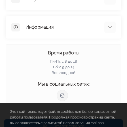
Гипсокартон
OSB
Информация
Пенопласт
Пенополистирол
Доставка
Минеральная вата
Оплата
Время работы
Клей для плитки
Контакты
Пн-Пт: с 8 до 18
Гарантия и возврат
Сб: с 9 до 14
Вс: выходной
Политика конфиденциальности
О нас
Мы в социальных сетях:
Отзывы
Блог
Связаться с нами
Этот сайт использует файлы cookies для более комфортной
Карта сайта
работы пользователя. Продолжая просмотр страниц сайта,
Производители
вы соглашаетесь с политикой использования файлов
Каталог товаров