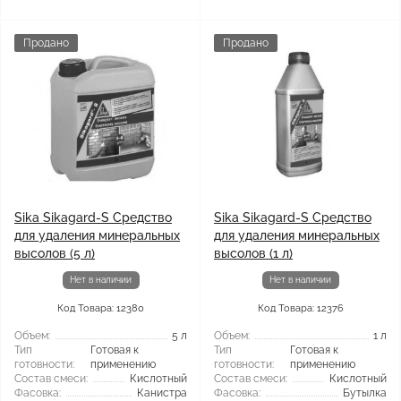
Продано
Продано
Sika Sikagard-S Средство
Sika Sikagard-S Средство
для удаления минеральных
для удаления минеральных
высолов (5 л)
высолов (1 л)
Нет в наличии
Нет в наличии
Код Товара: 12380
Код Товара: 12376
Объем:
5 л
Объем:
1 л
Тип
Готовая к
Тип
Готовая к
готовности:
применению
готовности:
применению
Состав смеси:
Кислотный
Состав смеси:
Кислотный
Фасовка:
Канистра
Фасовка:
Бутылка