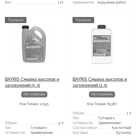
Вес:
1 кг
применения:
наружных работ
Продано
Продано
BAYRIS Смывка высолов и
BAYRIS Смывка высолов и
загрязнений (5 л)
загрязнений (1 л)
Нет в наличии
Нет в наличии
Код Товара: 12393
Код Товара: 65387
Объем:
1 л
Тип
Готовая к
Объем:
5 л
готовности:
применению
Тип
Готовая к
Состав смеси:
Кислотный
готовности:
применению
Фасовка:
Бутылка