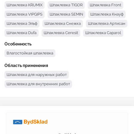
Шпаклевка KRUMIX
Шпаклевка TIGOR
Шпаклевка Front
Шпаклевка VIPGIPS
Шпаклевка SEMIN
Шпаклевка Кнауф
Шпаклевка Эльф
Шпаклевка Снежка
Шпаклевка Артисан
Шпаклевка Dufa
Шпаклевка Ceresit
Шпаклевка Caparol
Шпаклевка Aygips
Шпаклевка Anserglob
Особенность
Влагостойкая шпаклевка
Область применения
Шпаклевка для наружных работ
Шпаклевка для внутренних работ