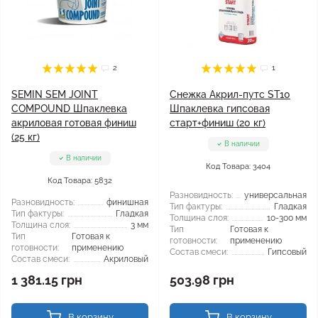
2
1
SEMIN SEM JOINT
Снежка Акрил-путс ST10
COMPOUND Шпаклевка
Шпаклевка гипсовая
акриловая готовая финиш
старт+финиш (20 кг)
(25 кг)
В наличии
В наличии
Код Товара: 3404
Код Товара: 5832
Разновидность:
универсальная
Разновидность:
финишная
Тип фактуры:
Гладкая
Тип фактуры:
Гладкая
Толщина слоя:
10-300 мм
Толщина слоя:
3 мм
Тип
Готовая к
Тип
Готовая к
готовности:
применению
готовности:
применению
Состав смеси:
Гипсовый
Состав смеси:
Акриловый
1 381.15 грн
503.98 грн
В корзину
В корзину