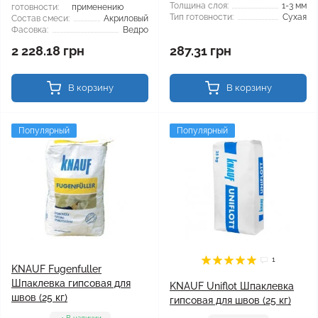
Толщина слоя:
1-3 мм
готовности:
применению
Тип готовности:
Сухая
Состав смеси:
Акриловый
Фасовка:
Ведро
2 228.18 грн
287.31 грн
В корзину
В корзину
Популярный
Популярный
1
KNAUF Fugenfuller
Шпаклевка гипсовая для
KNAUF Uniflot Шпаклевка
швов (25 кг)
гипсовая для швов (25 кг)