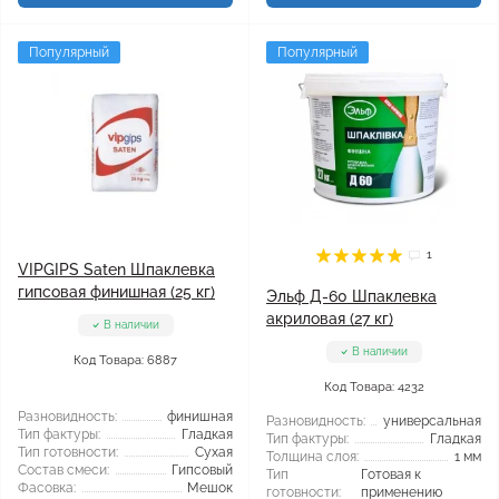
Популярный
Популярный
1
VIPGIPS Saten Шпаклевка
гипсовая финишная (25 кг)
Эльф Д-60 Шпаклевка
акриловая (27 кг)
В наличии
В наличии
Код Товара: 6887
Код Товара: 4232
Разновидность:
финишная
Разновидность:
универсальная
Тип фактуры:
Гладкая
Тип фактуры:
Гладкая
Тип готовности:
Сухая
Толщина слоя:
1 мм
Состав смеси:
Гипсовый
Тип
Готовая к
Фасовка:
Мешок
готовности:
применению