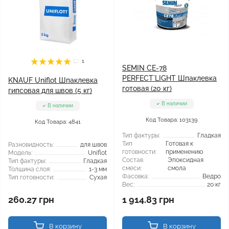
1
SEMIN СЕ-78
PERFECT`LIGHT Шпаклевка
KNAUF Uniflot Шпаклевка
готовая (20 кг)
гипсовая для швов (5 кг)
В наличии
В наличии
Код Товара: 103139
Код Товара: 4841
Тип фактуры:
Гладкая
Тип
Готовая к
Разновидность:
для швов
готовности:
применению
Модель:
Uniflot
Состав
Эпоксидная
Тип фактуры:
Гладкая
смеси:
смола
Толщина слоя:
1-3 мм
Фасовка:
Ведро
Тип готовности:
Сухая
Вес:
20 кг
260.27 грн
1 914.83 грн
В корзину
В корзину