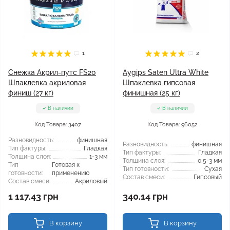
1
2
Снежка Акрил-путс FS20
Aygips Saten Ultra White
Шпаклевка акриловая
Шпаклевка гипсовая
финиш (27 кг)
финишная (25 кг)
В наличии
В наличии
Код Товара: 3407
Код Товара: 96052
Разновидность:
финишная
Разновидность:
финишная
Тип фактуры:
Гладкая
Тип фактуры:
Гладкая
Толщина слоя:
1-3 мм
Толщина слоя:
0,5-3 мм
Тип
Готовая к
Тип готовности:
Сухая
готовности:
применению
Состав смеси:
Гипсовый
Состав смеси:
Акриловый
1 117.43 грн
340.14 грн
В корзину
В корзину