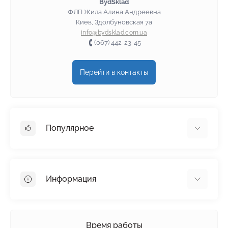
BydSklad
ФЛП Жила Алина Андреевна
Киев, Здолбуновская 7а
info@bydsklad.com.ua
(067) 442-23-45
Перейти в контакты
Популярное
Гипсокартон
OSB
Информация
Пенопласт
Пенополистирол
Доставка
Минеральная вата
Оплата
Время работы
Клей для плитки