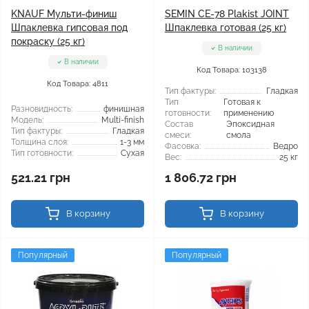
KNAUF Мульти-финиш
SEMIN СЕ-78 Plakist JOINT
Шпаклевка гипсовая под
Шпаклевка готовая (25 кг)
покраску (25 кг)
В наличии
В наличии
Код Товара: 103138
Код Товара: 4811
Тип фактуры:
Гладкая
Тип
Готовая к
Разновидность:
финишная
готовности:
применению
Модель:
Multi-finish
Состав
Эпоксидная
Тип фактуры:
Гладкая
смеси:
смола
Толщина слоя:
1-3 мм
Фасовка:
Ведро
Тип готовности:
Сухая
Вес:
25 кг
521.21 грн
1 806.72 грн
В корзину
В корзину
Популярный
Популярный