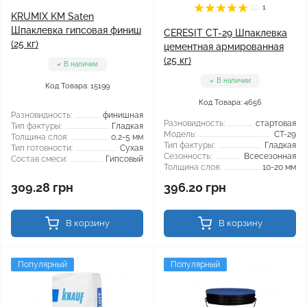
1
KRUMIX KM Saten
Шпаклевка гипсовая финиш
CERESIT CT-29 Шпаклевка
(25 кг)
цементная армированная
(25 кг)
В наличии
В наличии
Код Товара: 15199
Код Товара: 4656
Разновидность:
финишная
Разновидность:
стартовая
Тип фактуры:
Гладкая
Модель:
CT-29
Толщина слоя:
0,2-5 мм
Тип фактуры:
Гладкая
Тип готовности:
Сухая
Сезонность:
Всесезонная
Состав смеси:
Гипсовый
Толщина слоя:
10-20 мм
309.28 грн
396.20 грн
В корзину
В корзину
Популярный
Популярный