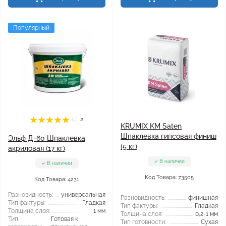
Популярный
2
KRUMIX KM Saten
Шпаклевка гипсовая финиш
Эльф Д-60 Шпаклевка
(5 кг)
акриловая (17 кг)
В наличии
В наличии
Код Товара: 73505
Код Товара: 4231
Разновидность:
универсальная
Разновидность:
финишная
Тип фактуры:
Гладкая
Тип фактуры:
Гладкая
Толщина слоя:
1 мм
Толщина слоя:
0,2-1 мм
Тип
Готовая к
Тип готовности:
Сухая