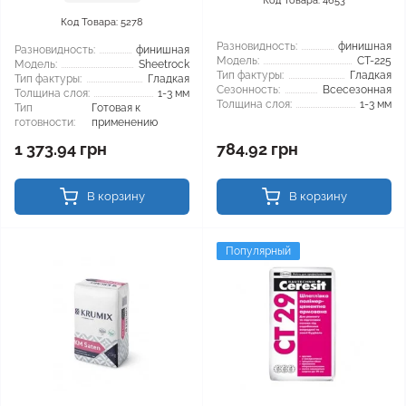
Код Товара: 4653
Код Товара: 5278
Разновидность:
финишная
Разновидность:
финишная
Модель:
CT-225
Модель:
Sheetrock
Тип фактуры:
Гладкая
Тип фактуры:
Гладкая
Сезонность:
Всесезонная
Толщина слоя:
1-3 мм
Толщина слоя:
1-3 мм
Тип
Готовая к
готовности:
применению
1 373.94 грн
784.92 грн
В корзину
В корзину
Популярный