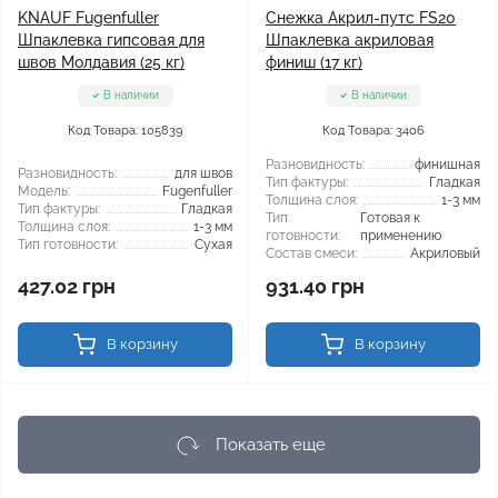
KNAUF Fugenfuller
Снежка Акрил-путс FS20
Шпаклевка гипсовая для
Шпаклевка акриловая
швов Молдавия (25 кг)
финиш (17 кг)
В наличии
В наличии
Код Товара: 105839
Код Товара: 3406
Разновидность:
финишная
Разновидность:
для швов
Тип фактуры:
Гладкая
Модель:
Fugenfuller
Толщина слоя:
1-3 мм
Тип фактуры:
Гладкая
Тип
Готовая к
Толщина слоя:
1-3 мм
готовности:
применению
Тип готовности:
Сухая
Состав смеси:
Акриловый
427.02 грн
931.40 грн
В корзину
В корзину
Показать еще