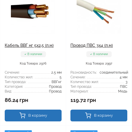
Кабель ВВГ нг 5x2,5 (п.м)
Провод ПВС 3x4 (п.м)
В наличии
В наличии
Код Товара: 2976
Код Товара: 2997
Сечение:
2,5 мм
Разновидность:
соединительный
Количество жил:
5
Сечение:
4 мм
Тип провода:
ВВГнг
Количество жил:
3
Категория:
Провод
Тип провода:
ПВС
Вид:
Провод
Материал:
Медь
86.24 грн
119.72 грн
В корзину
В корзину