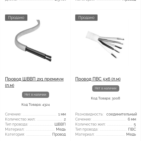
Продано
Продано
Провод ШВВП 2x1 премиум
Провод ПВС 5x6 (п.м)
(п.м)
Нет в наличии
Нет в наличии
Код Товара: 3008
Код Товара: 4324
Сечение:
1 мм
Разновидность:
соединительный
Количество жил:
2
Сечение:
6 мм
Тип провода:
ШВВП
Количество жил:
5
Материал:
Медь
Тип провода:
ПВС
Категория:
Провод
Материал:
Медь