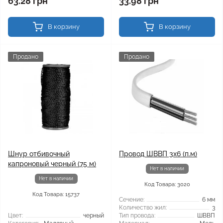
63.28 грн
33.98 грн
В корзину
В корзину
Продано
Продано
Шнур отбивочный
Провод ШВВП 3x6 (п.м)
капроновый черный (75 м)
Нет в наличии
Нет в наличии
Код Товара: 3020
Код Товара: 15737
Сечение:
6 мм
Количество жил:
3
Цвет:
черный
Тип провода:
ШВВП