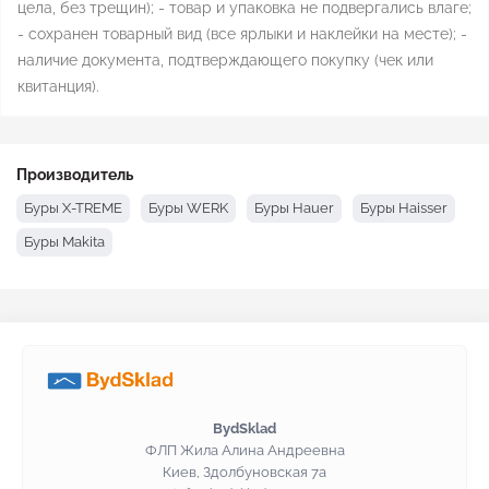
цела, без трещин); - товар и упаковка не подвергались влаге;
- сохранен товарный вид (все ярлыки и наклейки на месте); -
наличие документа, подтверждающего покупку (чек или
квитанция).
Производитель
Буры X-TREME
Буры WERK
Буры Hauer
Буры Haisser
Буры Makita
BydSklad
ФЛП Жила Алина Андреевна
Киев, Здолбуновская 7а