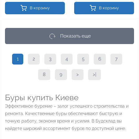
В корзину
В корзину
Показать еще
1
2
3
4
5
6
7
8
9
>
>|
Буры купить Киеве
Эффективное бурение – залог успешного строительства и
ремонта. Качественные буры обеспечивают быструю и
точную работу, экономя время и усилия. В Будсклад вы
найдете широкий ассортимент буров по доступной цене.