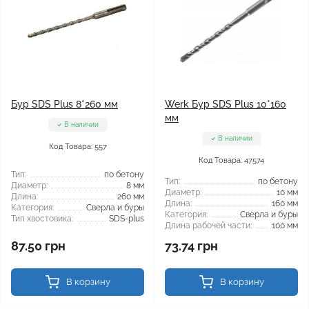
Бур SDS Plus 8*260 мм
Werk Бур SDS Plus 10*160
мм
В наличии
В наличии
Код Товара: 557
Код Товара: 47574
Тип:
по бетону
Тип:
по бетону
Диаметр:
8 мм
Диаметр:
10 мм
Длина:
260 мм
Длина:
160 мм
Категория:
Сверла и буры
Категория:
Сверла и буры
Тип хвостовика:
SDS-plus
Длина рабочей части:
100 мм
87.50 грн
73.74 грн
В корзину
В корзину