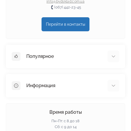
info@bydsklad.com.ua
(067) 442-23-45
Перейти в контакты
Популярное
Гипсокартон
OSB
Информация
Пенопласт
Пенополистирол
Доставка
Минеральная вата
Оплата
Время работы
Клей для плитки
Контакты
Пн-Пт: с 8 до 18
Гарантия и возврат
Сб: с 9 до 14