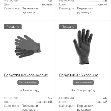
Материал:
ХБ
Материал:
ХБ
Цвет:
черный
Цвет:
синий
Категория:
Перчатки и
Категория:
Перчатки и
рукавицы
рукавицы
Продано
Продано
Перчатки Х/Б оранжевые
Перчатки Х/Б красные
Нет в наличии
Нет в наличии
Код Товара: 2759
Код Товара: 15619
Материал:
ХБ
Материал:
ХБ
Цвет:
оранжевый
Цвет:
красный
Категория:
Перчатки и
Категория:
Перчатки и
рукавицы
рукавицы