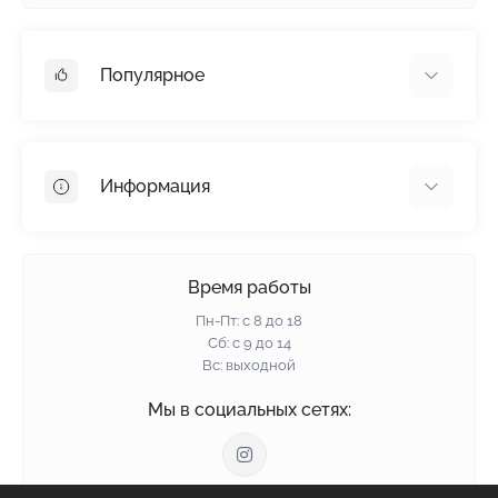
Популярное
Гипсокартон
OSB
Информация
Пенопласт
Пенополистирол
Доставка
Минеральная вата
Оплата
Время работы
Клей для плитки
Контакты
Пн-Пт: с 8 до 18
Гарантия и возврат
Сб: с 9 до 14
Вс: выходной
Политика конфиденциальности
О нас
Мы в социальных сетях:
Отзывы
Блог
Связаться с нами