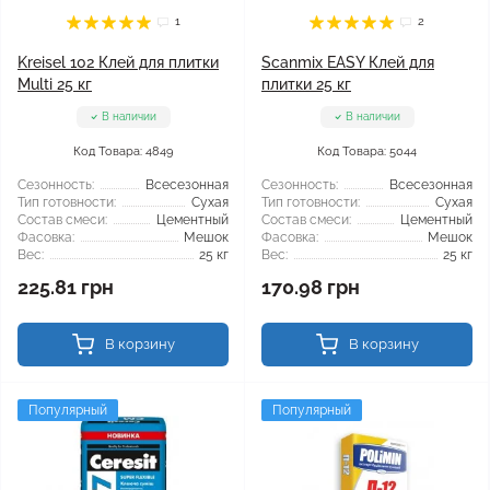
1
2
Kreisel 102 Клей для плитки
Scanmix EASY Клей для
Multi 25 кг
плитки 25 кг
В наличии
В наличии
Код Товара: 4849
Код Товара: 5044
Сезонность:
Всесезонная
Сезонность:
Всесезонная
Тип готовности:
Сухая
Тип готовности:
Сухая
Состав смеси:
Цементный
Состав смеси:
Цементный
Фасовка:
Мешок
Фасовка:
Мешок
Вес:
25 кг
Вес:
25 кг
225.81 грн
170.98 грн
В корзину
В корзину
Популярный
Популярный