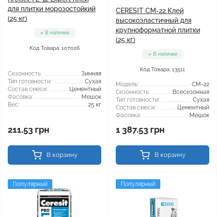
для плитки морозостойкий
CERESIT CM-22 Клей
(25 кг)
высокоэластичный для
крупноформатной плитки
В наличии
(25 кг)
Код Товара: 107026
В наличии
Код Товара: 13511
Сезонность:
Зимняя
Тип готовности:
Сухая
Модель:
CM-22
Состав смеси:
Цементный
Сезонность:
Всесезонная
Фасовка:
Мешок
Тип готовности:
Сухая
Вес:
25 кг
Состав смеси:
Цементный
Фасовка:
Мешок
211.53 грн
1 387.53 грн
В корзину
В корзину
Популярный
Популярный