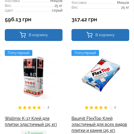
Фасовка:
Мешок
Фасовка:
Мешок
Вес:
25 кг
Вес:
25 кг
Цвет:
серый
596.13 грн
317.42 грн
В корзину
В корзину
Популярный
Популярный
2
2
Wallmix K-17 Клей для
Baumit FlexTop Клей
плитки эластичный (25 кг)
эластичный для всех видов
плитки и камня (25 кг)
В наличии