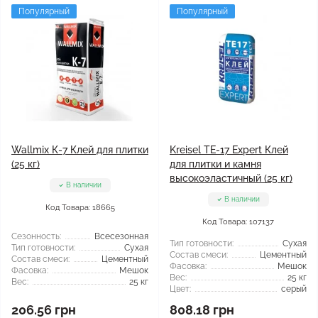
Популярный
Популярный
Wallmix К-7 Клей для плитки
Kreisel TE-17 Expert Клей
(25 кг)
для плитки и камня
высокоэластичный (25 кг)
В наличии
В наличии
Код Товара: 18665
Код Товара: 107137
Сезонность:
Всесезонная
Тип готовности:
Сухая
Тип готовности:
Сухая
Состав смеси:
Цементный
Состав смеси:
Цементный
Фасовка:
Мешок
Фасовка:
Мешок
Вес:
25 кг
Вес:
25 кг
Цвет:
серый
206.56 грн
808.18 грн