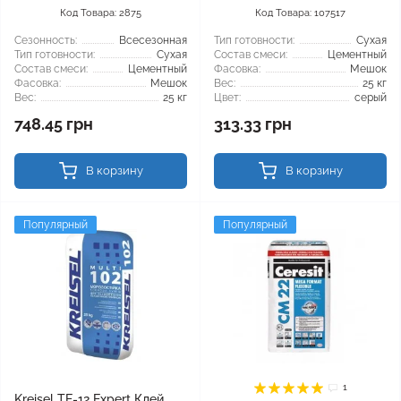
Код Товара: 2875
Код Товара: 107517
Сезонность:
Всесезонная
Тип готовности:
Сухая
Тип готовности:
Сухая
Состав смеси:
Цементный
Состав смеси:
Цементный
Фасовка:
Мешок
Фасовка:
Мешок
Вес:
25 кг
Вес:
25 кг
Цвет:
серый
748.45 грн
313.33 грн
В корзину
В корзину
Популярный
Популярный
1
Kreisel TE-12 Expert Клей