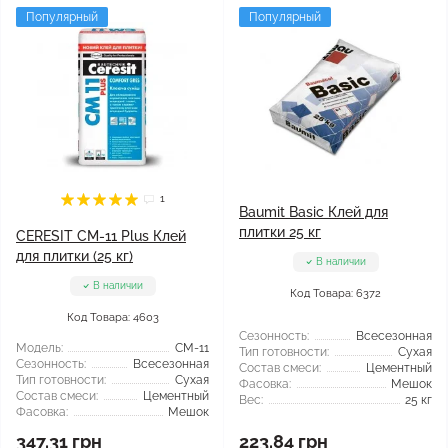
Популярный
Популярный
1
Baumit Basic Клей для
плитки 25 кг
CERESIT CM-11 Plus Клей
для плитки (25 кг)
В наличии
В наличии
Код Товара: 6372
Код Товара: 4603
Сезонность:
Всесезонная
Модель:
CM-11
Тип готовности:
Сухая
Сезонность:
Всесезонная
Состав смеси:
Цементный
Тип готовности:
Сухая
Фасовка:
Мешок
Состав смеси:
Цементный
Вес:
25 кг
Фасовка:
Мешок
347.31 грн
223.84 грн