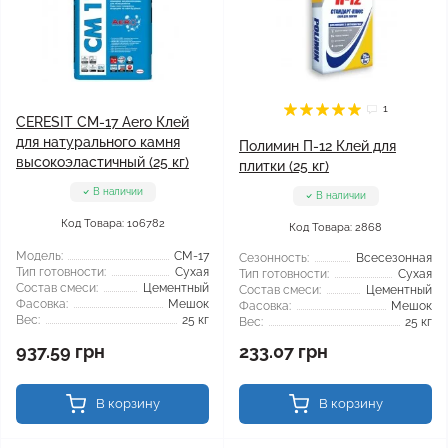
1
CERESIT CM-17 Aero Клей
для натурального камня
Полимин П-12 Клей для
высокоэластичный (25 кг)
плитки (25 кг)
В наличии
В наличии
Код Товара: 106782
Код Товара: 2868
Модель:
CM-17
Сезонность:
Всесезонная
Тип готовности:
Сухая
Тип готовности:
Сухая
Состав смеси:
Цементный
Состав смеси:
Цементный
Фасовка:
Мешок
Фасовка:
Мешок
Вес:
25 кг
Вес:
25 кг
937.59 грн
233.07 грн
В корзину
В корзину