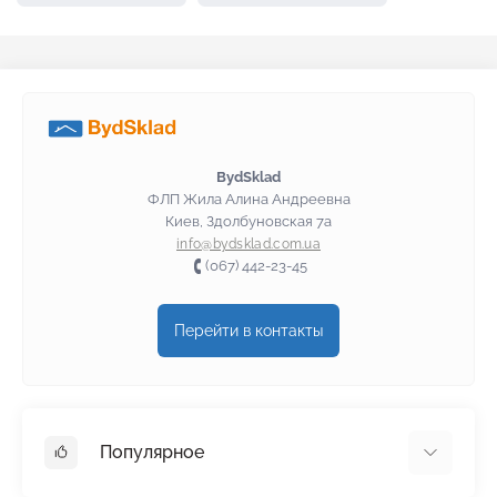
Клей для плитки Kreisel
Клей для плитки Полимин
Клей для плитки Ceresit
Клей для плитки BudmonsteR
Клей для плитки Baumit
Клей для плитки Anserglob
BydSklad
ФЛП Жила Алина Андреевна
Киев, Здолбуновская 7а
info@bydsklad.com.ua
(067) 442-23-45
Перейти в контакты
Популярное