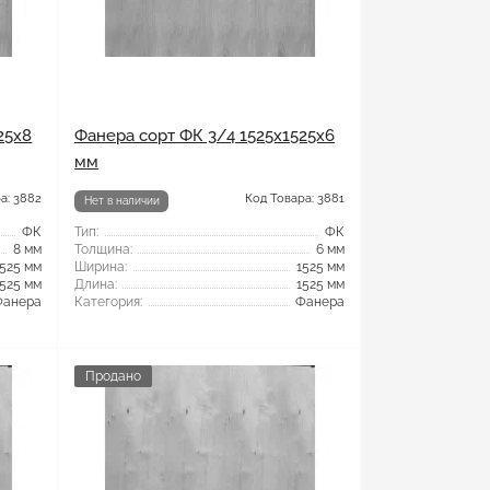
25x8
Фанера сорт ФК 3/4 1525x1525x6
мм
а: 3882
Код Товара: 3881
Нет в наличии
ФК
Тип:
ФК
8 мм
Толщина:
6 мм
1525 мм
Ширина:
1525 мм
1525 мм
Длина:
1525 мм
Фанера
Категория:
Фанера
Продано