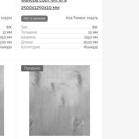
Фанера сорт ФК 4/4
2500x1250x10 мм
 109374
Код Товара: 109375
Нет в наличии
ФК
Тип:
ФК
12 мм
Толщина:
10 мм
1250 мм
Ширина:
1250 мм
500 мм
Длина:
2500 мм
Фанера
Категория:
Фанера
Продано