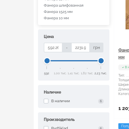
Фанера шлифованная
Фанера 1525 мм
Фанера 10 мм
Цена
-
грн
Фане
мм
В 
592
1,00 тыс.
1,41 тыс.
1,82 тыс.
2,23 тыс.
Тип:
Толщи
Ширин
Длина
Наличие
Катего
В наличии
6
1 20
Производитель
Поп
BydSklad
6