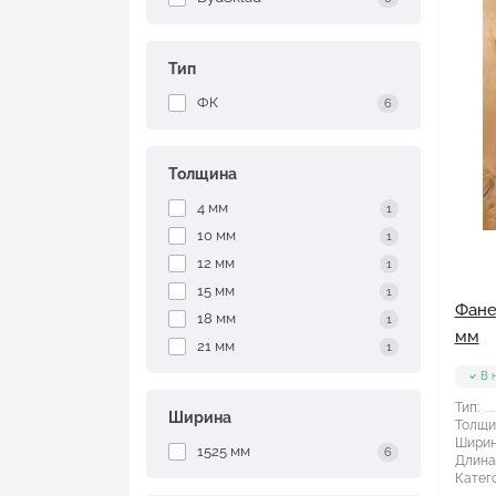
Тип
ФК
6
Толщина
4 мм
1
10 мм
1
12 мм
1
15 мм
1
Фане
18 мм
1
мм
21 мм
1
В 
Тип:
Ширина
Толщи
Ширин
1525 мм
6
Длина
Катего