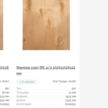
25x18
Фанера сорт ФК 4/4 1525x1525x21
мм
: 16167
Код Товара: 16166
В наличии
ФК
Тип:
ФК
18 мм
Толщина:
21 мм
1525 мм
Ширина:
1525 мм
1525 мм
Длина:
1525 мм
Фанера
Категория:
Фанера