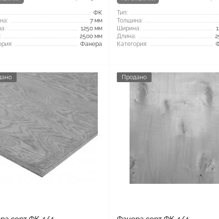
ФК
Тип:
на:
7 мм
Толщина:
а:
1250 мм
Ширина:
:
2500 мм
Длина:
2
рия:
Фанера
Категория:
дано
Продано