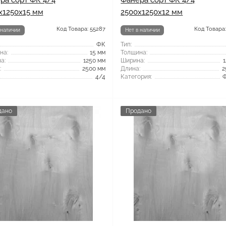
ра сорт ФК 4/4
Фанера сорт ФК 4/4
x1250x15 мм
2500x1250x12 мм
Код Товара: 55287
Код Товара:
 наличии
Нет в наличии
ФК
Тип:
на:
15 мм
Толщина:
а:
1250 мм
Ширина:
:
2500 мм
Длина:
2
4/4
Категория:
дано
Продано