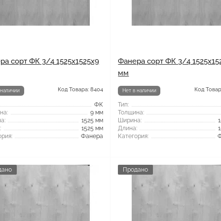
ра сорт ФК 3/4 1525x1525x9
Фанера сорт ФК 3/4 1525x15
мм
Код Товара: 8404
Код Товар
 наличии
Нет в наличии
ФК
Тип:
на:
9 мм
Толщина:
а:
1525 мм
Ширина:
:
1525 мм
Длина:
рия:
Фанера
Категория:
дано
Продано