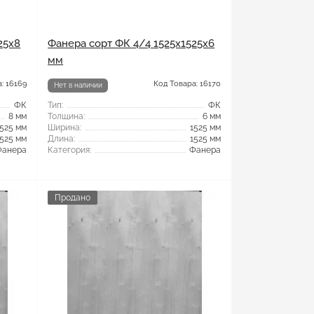
25x8
Фанера сорт ФК 4/4 1525x1525x6
мм
: 16169
Код Товара: 16170
Нет в наличии
ФК
Тип:
ФК
8 мм
Толщина:
6 мм
1525 мм
Ширина:
1525 мм
1525 мм
Длина:
1525 мм
Фанера
Категория:
Фанера
Продано