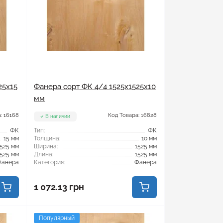
25x15
Фанера сорт ФК 4/4 1525x1525x10
мм
: 16168
Код Товара: 16828
В наличии
ФК
Тип:
ФК
15 мм
Толщина:
10 мм
1525 мм
Ширина:
1525 мм
1525 мм
Длина:
1525 мм
Фанера
Категория:
Фанера
1 072.13 грн
Популярный