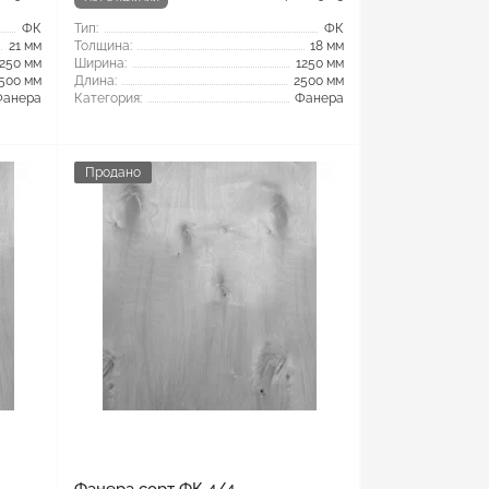
ФК
Тип:
ФК
21 мм
Толщина:
18 мм
1250 мм
Ширина:
1250 мм
500 мм
Длина:
2500 мм
Фанера
Категория:
Фанера
Продано