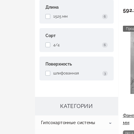
Длина
592.
1525 мм
6
Про
Сорт
4/4
6
Поверхность
шлифованная
3
КАТЕГОРИИ
Фане
мм
Гипсокартонные системы
Нет в