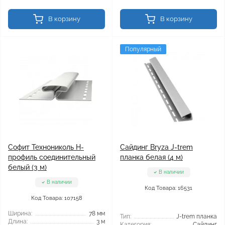
В корзину
В корзину
Популярный
Софит Технониколь H-
Сайдинг Bryza J-trem
профиль соединительный
планка белая (4 м)
белый (3 м)
В наличии
В наличии
Код Товара: 16531
Код Товара: 107158
Ширина:
78 мм
Тип:
J-trem планка
Длина:
3 м
Категория:
Сайдинг