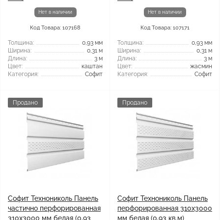
Нет в наличии
Нет в наличии
Код Товара: 107168
Код Товара: 107171
Толщина:
0,93 мм
Толщина:
0,93 мм
Ширина:
0,31 м
Ширина:
0,31 м
Длина:
3 м
Длина:
3 м
Цвет:
каштан
Цвет:
жасмин
Категория:
Софит
Категория:
Софит
Продано
Продано
Софит Технониколь Панель
Софит Технониколь Панель
частично перфорированная
перфорированная 310х3000
310х3000 мм белая (0,93
мм белая (0,93 кв.м)