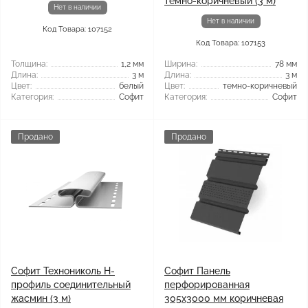
темно-коричневый (3 м)
Нет в наличии
Нет в наличии
Код Товара: 107152
Код Товара: 107153
Толщина:
1,2 мм
Ширина:
78 мм
Длина:
3 м
Длина:
3 м
Цвет:
белый
Цвет:
темно-коричневый
Категория:
Софит
Категория:
Софит
Продано
Продано
Софит Технониколь H-
Софит Панель
профиль соединительный
перфорированная
жасмин (3 м)
305х3000 мм коричневая