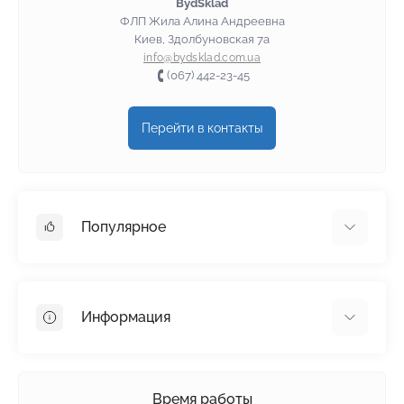
BydSklad
ФЛП Жила Алина Андреевна
Киев, Здолбуновская 7а
info@bydsklad.com.ua
(067) 442-23-45
Перейти в контакты
Популярное
Гипсокартон
OSB
Информация
Пенопласт
Пенополистирол
Доставка
Минеральная вата
Оплата
Время работы
Клей для плитки