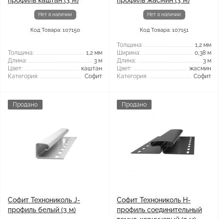
профиль каштан (3 м)
профиль жасмин (3 м)
Нет в наличии
Нет в наличии
Код Товара: 107150
Код Товара: 107151
Толщина:
1,2 мм
Толщина:
1,2 мм
Ширина:
0,38 м
Длина:
3 м
Длина:
3 м
Цвет:
каштан
Цвет:
жасмин
Категория:
Софит
Категория:
Софит
Продано
Продано
Софит Технониколь J-
Софит Технониколь H-
профиль белый (3 м)
профиль соединительный