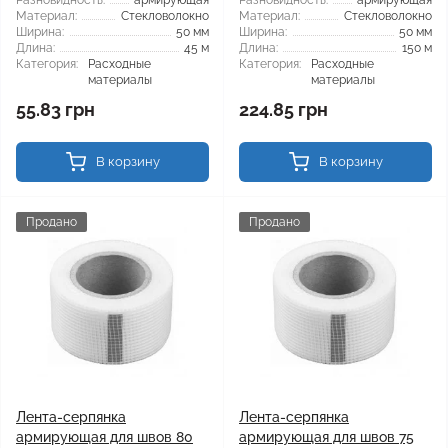
Разновидность:
армирующая
Разновидность:
армирующая
Материал:
Стекловолокно
Материал:
Стекловолокно
Ширина:
50 мм
Ширина:
50 мм
Длина:
45 м
Длина:
150 м
Категория:
Расходные
Категория:
Расходные
материалы
материалы
55.83 грн
224.85 грн
В корзину
В корзину
Продано
Продано
Лента-серпянка
Лента-серпянка
армирующая для швов 80
армирующая для швов 75