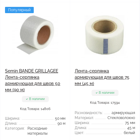
Популярный
Semin BANDE GRILLAGEЕ
Лента-серпянка
Лента-серпянка
армирующая для швов 75
армирующая для швов 50
мм (45 м)
мм (90 м)
В наличии
В наличии
Код Товара: 17594
Код Товара: 14806
Разновидность:
армирующая
Материал:
Стекловолокно
Ширина:
50 мм
Ширина:
75 мм
Длина:
90 м
Длина:
45 м
Категория:
Расходные
Цвет:
белый
материалы