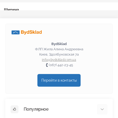
Ширина
Серпянка 45 мм
Производитель
Лента серпянка SEMIN
BydSklad
Материал
ФЛП Жила Алина Андреевна
Киев, Здолбуновская 7а
Серпянка стекловолокнистая лента
info@bydsklad.com.ua
(067) 442-23-45
Перейти в контакты
Популярное