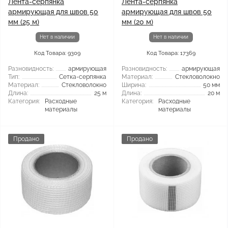
Лента-серпянка
Лента-серпянка
армирующая для швов 50
армирующая для швов 50
мм (25 м)
мм (20 м)
Нет в наличии
Нет в наличии
Код Товара: 9309
Код Товара: 17369
Разновидность:
армирующая
Разновидность:
армирующая
Тип:
Сетка-серпянка
Материал:
Стекловолокно
Материал:
Стекловолокно
Ширина:
50 мм
Длина:
25 м
Длина:
20 м
Категория:
Расходные
Категория:
Расходные
материалы
материалы
Продано
Продано