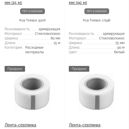
мм (15 м)
мм (90 м)
Нет в наличии
Нет в наличии
Код Товара: 9306
Код Товара: 17596
Разновидность:
армирующая
Материал:
Стекловолокно
Разновидность:
армирующая
Ширина:
80 мм
Материал:
Стекловолокно
Длина:
15 м
Ширина:
75 мм
Категория:
Расходные
Длина:
90 м
материалы
Цвет:
белый
Продано
Продано
Лента-серпянка
Лента-серпянка