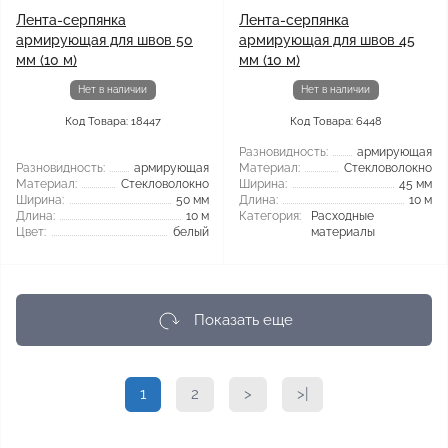
Лента-серпянка
Лента-серпянка
армирующая для швов 50
армирующая для швов 45
мм (10 м)
мм (10 м)
Нет в наличии
Нет в наличии
Код Товара: 18447
Код Товара: 6448
Разновидность:
армирующая
Разновидность:
армирующая
Материал:
Стекловолокно
Материал:
Стекловолокно
Ширина:
45 мм
Ширина:
50 мм
Длина:
10 м
Длина:
10 м
Категория:
Расходные
Цвет:
белый
материалы
Показать еще
1
2
>
>|