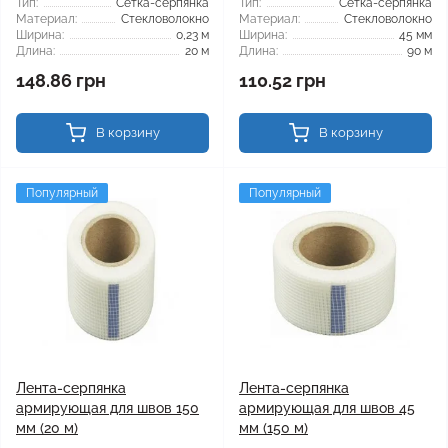
Тип:
Сетка-серпянка
Тип:
Сетка-серпянка
Материал:
Стекловолокно
Материал:
Стекловолокно
Ширина:
0,23 м
Ширина:
45 мм
Длина:
20 м
Длина:
90 м
148.86 грн
110.52 грн
В корзину
В корзину
Популярный
Популярный
Лента-серпянка
Лента-серпянка
армирующая для швов 150
армирующая для швов 45
мм (20 м)
мм (150 м)