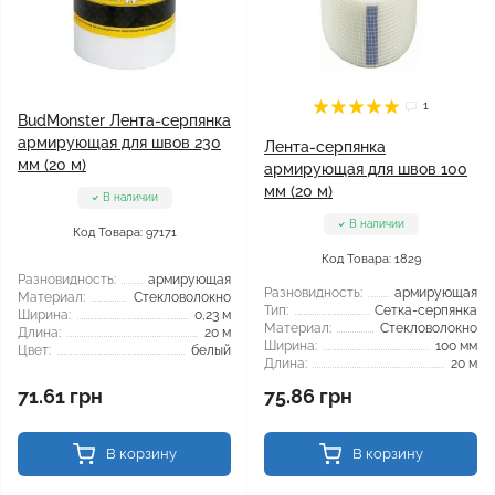
1
BudMonster Лента-серпянка
армирующая для швов 230
Лента-серпянка
мм (20 м)
армирующая для швов 100
мм (20 м)
В наличии
В наличии
Код Товара: 97171
Код Товара: 1829
Разновидность:
армирующая
Разновидность:
армирующая
Материал:
Стекловолокно
Тип:
Сетка-серпянка
Ширина:
0,23 м
Материал:
Стекловолокно
Длина:
20 м
Ширина:
100 мм
Цвет:
белый
Длина:
20 м
71.61 грн
75.86 грн
В корзину
В корзину