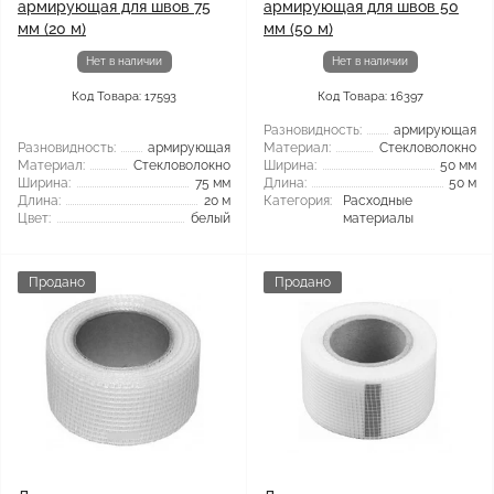
армирующая для швов 75
армирующая для швов 50
мм (20 м)
мм (50 м)
Нет в наличии
Нет в наличии
Код Товара: 17593
Код Товара: 16397
Разновидность:
армирующая
Разновидность:
армирующая
Материал:
Стекловолокно
Материал:
Стекловолокно
Ширина:
50 мм
Ширина:
75 мм
Длина:
50 м
Длина:
20 м
Категория:
Расходные
Цвет:
белый
материалы
Продано
Продано