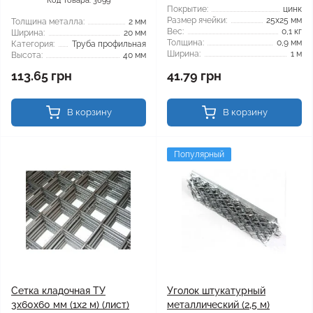
Код Товара: 3699
Покрытие:
цинк
Размер ячейки:
25x25 мм
Толщина металла:
2 мм
Вес:
0,1 кг
Ширина:
20 мм
Толщина:
0,9 мм
Категория:
Труба профильная
Ширина:
1 м
Высота:
40 мм
113.65 грн
41.79 грн
В корзину
В корзину
Популярный
Сетка кладочная ТУ
Уголок штукатурный
3x60x60 мм (1x2 м) (лист)
металлический (2,5 м)