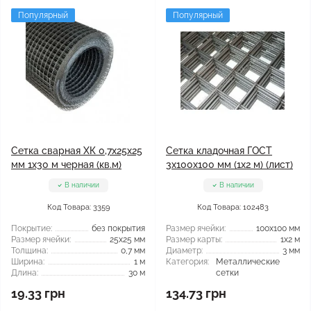
Популярный
Популярный
Сетка сварная ХК 0,7x25x25
Сетка кладочная ГОСТ
мм 1x30 м черная (кв.м)
3x100x100 мм (1x2 м) (лист)
В наличии
В наличии
Код Товара: 3359
Код Товара: 102483
Покрытие:
без покрытия
Размер ячейки:
100x100 мм
Размер ячейки:
25x25 мм
Размер карты:
1x2 м
Толщина:
0,7 мм
Диаметр:
3 мм
Ширина:
1 м
Категория:
Металлические
Длина:
30 м
сетки
19.33 грн
134.73 грн