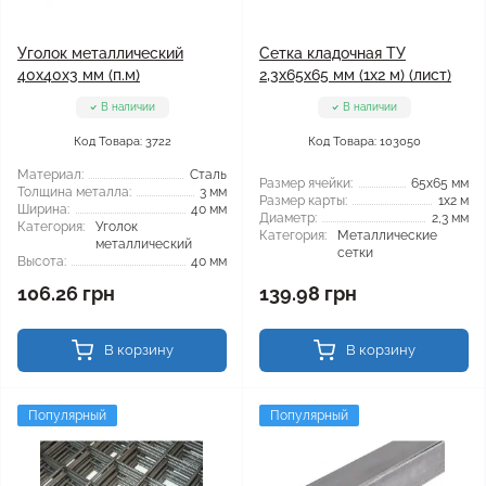
Уголок металлический
Сетка кладочная ТУ
40x40x3 мм (п.м)
2,3x65x65 мм (1x2 м) (лист)
В наличии
В наличии
Код Товара: 3722
Код Товара: 103050
Материал:
Сталь
Размер ячейки:
65x65 мм
Толщина металла:
3 мм
Размер карты:
1x2 м
Ширина:
40 мм
Диаметр:
2,3 мм
Категория:
Уголок
Категория:
Металлические
металлический
сетки
Высота:
40 мм
106.26 грн
139.98 грн
В корзину
В корзину
Популярный
Популярный