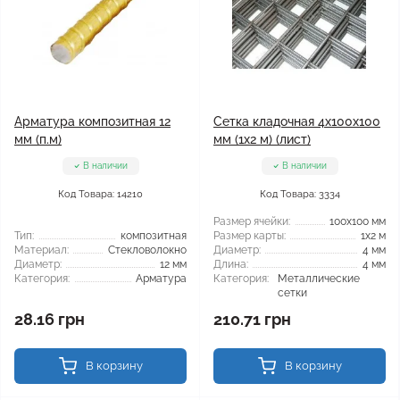
Арматура композитная 12
Сетка кладочная 4x100x100
мм (п.м)
мм (1x2 м) (лист)
В наличии
В наличии
Код Товара: 14210
Код Товара: 3334
Размер ячейки:
100x100 мм
Тип:
композитная
Размер карты:
1x2 м
Материал:
Стекловолокно
Диаметр:
4 мм
Диаметр:
12 мм
Длина:
4 мм
Категория:
Арматура
Категория:
Металлические
сетки
28.16 грн
210.71 грн
В корзину
В корзину