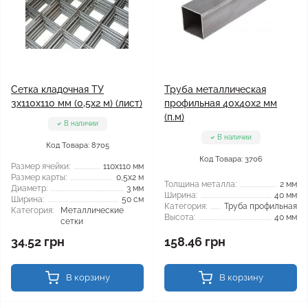
Сетка кладочная ТУ
Труба металлическая
3x110x110 мм (0,5x2 м) (лист)
профильная 40x40x2 мм
(п.м)
В наличии
В наличии
Код Товара: 8705
Код Товара: 3706
Размер ячейки:
110x110 мм
Размер карты:
0,5x2 м
Толщина металла:
2 мм
Диаметр:
3 мм
Ширина:
40 мм
Ширина:
50 см
Категория:
Труба профильная
Категория:
Металлические
Высота:
40 мм
сетки
34.52 грн
158.46 грн
В корзину
В корзину