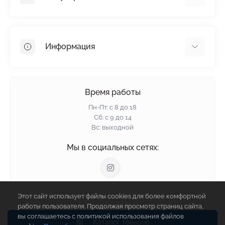
Гипсокартон
OSB
Информация
Пенопласт
Пенополистирол
Доставка
Минеральная вата
Оплата
Время работы
Клей для плитки
Контакты
Пн-Пт: с 8 до 18
Гарантия и возврат
Сб: с 9 до 14
Вс: выходной
Политика конфиденциальности
О нас
Мы в социальных сетях:
Отзывы
Блог
Связаться с нами
Этот сайт использует файлы cookies для более комфортной
Карта сайта
работы пользователя. Продолжая просмотр страниц сайта,
Производители
вы соглашаетесь с политикой использования файлов
Каталог товаров