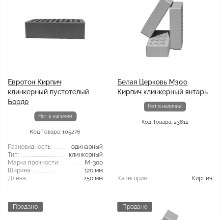
Евротон Кирпич
Белая Церковь М300
клинкерный пустотелый
Кирпич клинкерный янтарь
Бордо
Нет в наличии
Нет в наличии
Код Товара: 23812
Код Товара: 105276
Разновидность:
одинарный
Тип:
клинкерный
Марка прочности:
М-300
Ширина:
120 мм
Длина:
250 мм
Категория:
Кирпич
Продано
Продано