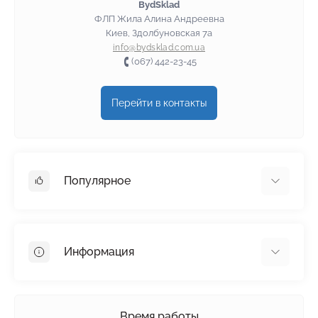
BydSklad
ФЛП Жила Алина Андреевна
Киев, Здолбуновская 7а
info@bydsklad.com.ua
(067) 442-23-45
Перейти в контакты
Популярное
Гипсокартон
OSB
Информация
Пенопласт
Пенополистирол
Доставка
Минеральная вата
Оплата
Время работы