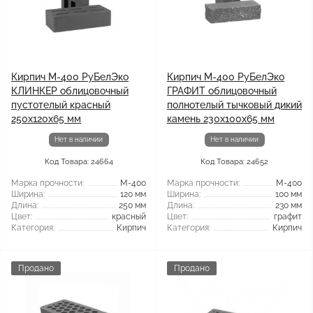
Кирпич М-400 РуБелЭко
Кирпич М-400 РуБелЭко
КЛИНКЕР облицовочный
ГРАФИТ облицовочный
пустотелый красный
полнотелый тычковый дикий
250x120x65 мм
камень 230x100x65 мм
Нет в наличии
Нет в наличии
Код Товара: 24664
Код Товара: 24652
Марка прочности:
М-400
Марка прочности:
М-400
Ширина:
120 мм
Ширина:
100 мм
Длина:
250 мм
Длина:
230 мм
Цвет:
красный
Цвет:
графит
Категория:
Кирпич
Категория:
Кирпич
Продано
Продано