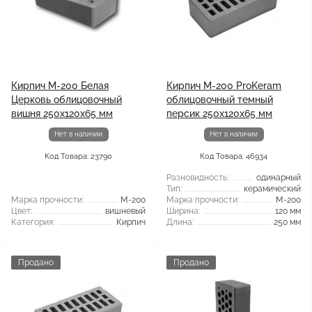
Кирпич М-200 Белая
Кирпич М-200 ProKeram
Церковь облицовочный
облицовочный темный
вишня 250х120х65 мм
персик 250х120х65 мм
Нет в наличии
Нет в наличии
Код Товара: 23790
Код Товара: 46934
Разновидность:
одинарный
Тип:
керамический
Марка прочности:
М-200
Марка прочности:
М-200
Цвет:
вишневый
Ширина:
120 мм
Категория:
Кирпич
Длина:
250 мм
Продано
Продано