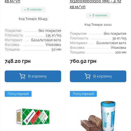
кв.м/уп
6(1200x600x100 мм) - 4,32
кв.м/уп
В наличии
В наличии
Код Товара: 86455
Код Товара: 10111
Покрытие:
без покрытия
Покрытие:
без покрытия
Плотность:
135 кг/м3
Плотность:
30 кг/м3
Материал:
Базальтовая вата
Материал:
Базальтовая вата
Фасовка:
Упаковка
Фасовка:
Упаковка
Толщина:
50 мм
Толщина:
100 мм
748.20 грн
760.92 грн
В корзину
В корзину
Популярный
Популярный