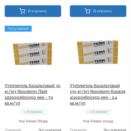
В корзину
В корзину
Популярный
Утеплитель базальтовый 30
Утеплитель базальтовый
кг/м3 Novoterm Лайт
135 кг/м3 Novoterm Кровля
12(1000x600x50 мм) - 7,2
4(1000x600x50 мм) - 2,4
кв.м/уп
кв.м/уп
В наличии
В наличии
Код Товара: 86459
Код Товара: 103435
Покрытие:
без покрытия
Покрытие:
без покрытия