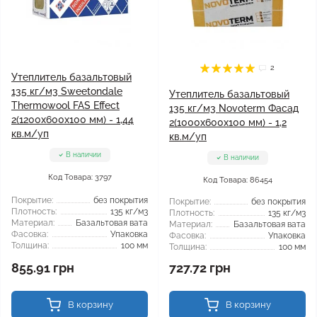
2
Утеплитель базальтовый
135 кг/м3 Sweetondale
Утеплитель базальтовый
Thermowool FAS Effect
135 кг/м3 Novoterm Фасад
2(1200x600x100 мм) - 1,44
2(1000x600x100 мм) - 1,2
кв.м/уп
кв.м/уп
В наличии
В наличии
Код Товара: 3797
Код Товара: 86454
Покрытие:
без покрытия
Покрытие:
без покрытия
Плотность:
135 кг/м3
Плотность:
135 кг/м3
Материал:
Базальтовая вата
Материал:
Базальтовая вата
Фасовка:
Упаковка
Фасовка:
Упаковка
Толщина:
100 мм
Толщина:
100 мм
855.91 грн
727.72 грн
В корзину
В корзину