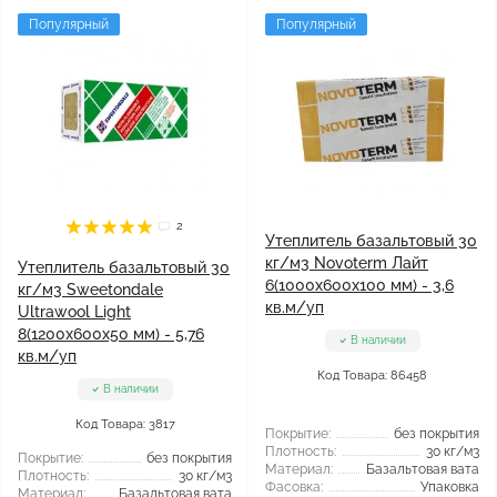
Популярный
Популярный
2
Утеплитель базальтовый 30
кг/м3 Novoterm Лайт
Утеплитель базальтовый 30
6(1000x600x100 мм) - 3,6
кг/м3 Sweetondale
кв.м/уп
Ultrawool Light
8(1200x600x50 мм) - 5,76
В наличии
кв.м/уп
Код Товара: 86458
В наличии
Код Товара: 3817
Покрытие:
без покрытия
Плотность:
30 кг/м3
Покрытие:
без покрытия
Материал:
Базальтовая вата
Плотность:
30 кг/м3
Фасовка:
Упаковка
Материал:
Базальтовая вата