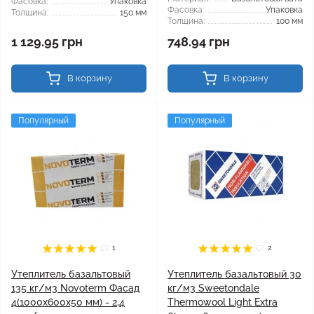
Фасовка:
Упаковка
Фасовка:
Упаковка
Толщина:
150 мм
Толщина:
100 мм
1 129.95 грн
748.94 грн
В корзину
В корзину
Популярный
Популярный
1
2
Утеплитель базальтовый
Утеплитель базальтовый 30
135 кг/м3 Novoterm Фасад
кг/м3 Sweetondale
4(1000x600x50 мм) - 2,4
Thermowool Light Extra