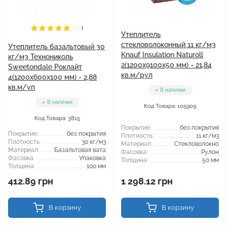
1
Утеплитель
стекловолоконный 11 кг/м3
Утеплитель базальтовый 30
Knauf Insulation Naturoll
кг/м3 Технониколь
2(1200x9100x50 мм) - 21,84
Sweetondale Роклайт
кв.м/рул
4(1200x600x100 мм) - 2,88
кв.м/уп
В наличии
В наличии
Код Товара: 105909
Код Товара: 3815
Покрытие:
без покрытия
Покрытие:
без покрытия
Плотность:
11 кг/м3
Плотность:
30 кг/м3
Материал:
Стекловолокно
Материал:
Базальтовая вата
Фасовка:
Рулон
Фасовка:
Упаковка
Толщина:
50 мм
Толщина:
100 мм
412.89 грн
1 298.12 грн
В корзину
В корзину