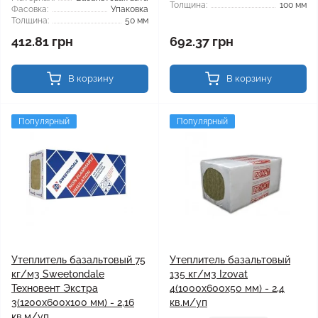
Толщина:
100 мм
Фасовка:
Упаковка
Толщина:
50 мм
412.81 грн
692.37 грн
В корзину
В корзину
Популярный
Популярный
Утеплитель базальтовый 75
Утеплитель базальтовый
кг/м3 Sweetondale
135 кг/м3 Izovat
Техновент Экстра
4(1000x600x50 мм) - 2,4
3(1200x600x100 мм) - 2,16
кв.м/уп
кв.м/уп