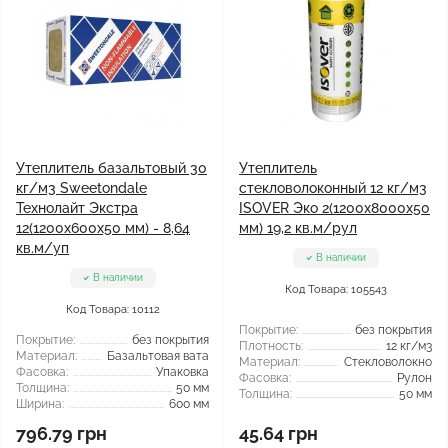
Утеплитель базальтовый 30
Утеплитель
кг/м3 Sweetondale
стекловолоконный 12 кг/м3
Технолайт Экстра
ISOVER Эко 2(1200x8000x50
12(1200x600x50 мм) - 8,64
мм) 19,2 кв.м/рул
кв.м/уп
В наличии
В наличии
Код Товара: 105543
Код Товара: 10112
Покрытие:
без покрытия
Покрытие:
без покрытия
Плотность:
12 кг/м3
Материал:
Базальтовая вата
Материал:
Стекловолокно
Фасовка:
Упаковка
Фасовка:
Рулон
Толщина:
50 мм
Толщина:
50 мм
Ширина:
600 мм
796.79 грн
45.64 грн