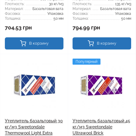
Плотность:
30 кг/м3
Плотность:
135 кг/м3
Материал:
Базальтовая вата
Материал:
Базальтовая вата
Фасовка:
Упаковка
Фасовка:
Упаковка
Толщина:
50 мм
Толщина:
50 мм
704.53 грн
794.99 грн
В корзину
В корзину
Популярный
Утеплитель базальтовый 30
Утеплитель базальтовый 45
кг/м3 Sweetondale
кг/м3 Sweetondale
Thermowool Light Extra
Ultrawool Brick