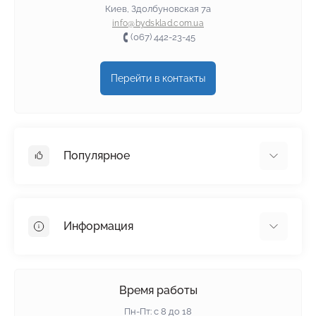
Киев, Здолбуновская 7а
info@bydsklad.com.ua
(067) 442-23-45
Перейти в контакты
Популярное
Гипсокартон
OSB
Информация
Пенопласт
Пенополистирол
Доставка
Минеральная вата
Оплата
Время работы
Клей для плитки
Контакты
Пн-Пт: с 8 до 18