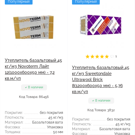
Популярный
Популярный
1
Утеплитель базальтовый 45
кг/м3 Novoterm Лайт
Утеплитель базальтовый 45
12(1000x600x50 мм) - 7,2
кг/м3 Sweetondale
кв.м/уп
Ultrawool Brick
8(1200x600x50 мм) - 5,76
В наличии
кв.м/уп
Код Товара: 86456
В наличии
Код Товара: 3832
Покрытие:
без покрытия
Плотность:
45 кг/м3
Покрытие:
без покрытия
Материал:
Базальтовая вата
Плотность:
45 кг/м3
Фасовка:
Упаковка
Материал:
Базальтовая вата
Толщина:
50 мм
Фасовка:
Упаковка