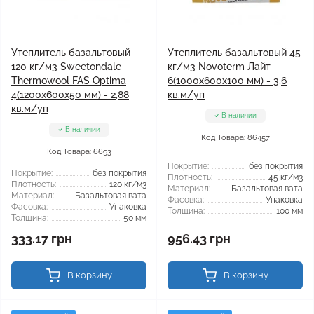
Утеплитель базальтовый
Утеплитель базальтовый 45
120 кг/м3 Sweetondale
кг/м3 Novoterm Лайт
Thermowool FAS Optima
6(1000x600x100 мм) - 3,6
4(1200x600x50 мм) - 2,88
кв.м/уп
кв.м/уп
В наличии
В наличии
Код Товара: 86457
Код Товара: 6693
Покрытие:
без покрытия
Покрытие:
без покрытия
Плотность:
45 кг/м3
Плотность:
120 кг/м3
Материал:
Базальтовая вата
Материал:
Базальтовая вата
Фасовка:
Упаковка
Фасовка:
Упаковка
Толщина:
100 мм
Толщина:
50 мм
333.17 грн
956.43 грн
В корзину
В корзину