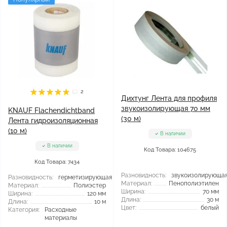
2
Дихтунг Лента для профиля
звукоизолирующая 70 мм
KNAUF Flachendichtband
(30 м)
Лента гидроизоляционная
(10 м)
В наличии
В наличии
Код Товара: 104675
Код Товара: 7434
Разновидность:
звукоизолирующа
Разновидность:
герметизирующая
Материал:
Пенополиэтилен
Материал:
Полиэстер
Ширина:
70 мм
Ширина:
120 мм
Длина:
30 м
Длина:
10 м
Цвет:
белый
Категория:
Расходные
материалы