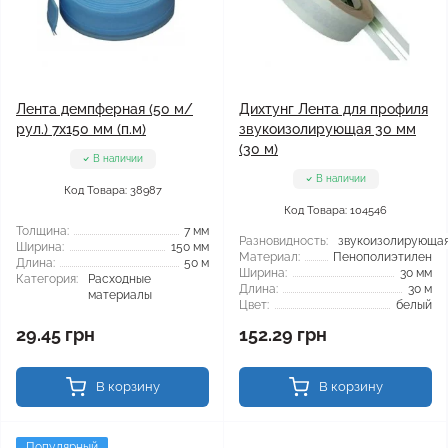
Лента демпферная (50 м/
Дихтунг Лента для профиля
рул.) 7x150 мм (п.м)
звукоизолирующая 30 мм
(30 м)
В наличии
В наличии
Код Товара: 38987
Код Товара: 104546
Толщина:
7 мм
Разновидность:
звукоизолирующа
Ширина:
150 мм
Материал:
Пенополиэтилен
Длина:
50 м
Ширина:
30 мм
Категория:
Расходные
Длина:
30 м
материалы
Цвет:
белый
29.45 грн
152.29 грн
В корзину
В корзину
Популярный