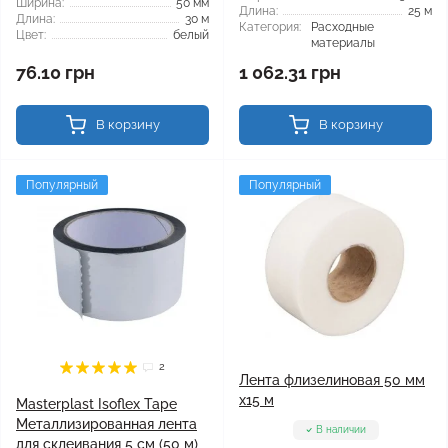
Ширина:
50 мм
Длина:
25 м
Длина:
30 м
Категория:
Расходные
Цвет:
белый
материалы
76.10 грн
1 062.31 грн
В корзину
В корзину
Популярный
Популярный
2
Лента флизелиновая 50 мм
х15 м
Masterplast Isoflex Tape
Металлизированная лента
В наличии
для склеивания 5 см (50 м)