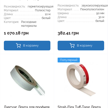
Разновидность:
звукоизолирующа
Разновидность:
герметизирующая
Материал:
Пенополиэтилен
Материал:
Полиэстер
Ширина:
90 мм
Длина:
10 м
Длина:
30 м
Цвет:
белый
Цвет:
белый
Категория:
Расходные
материалы
1 070.18 грн
382.41 грн
В корзину
В корзину
Популярный
Дихтунг Лента для профиля
Strait-Flex Tuff-Tape Лента