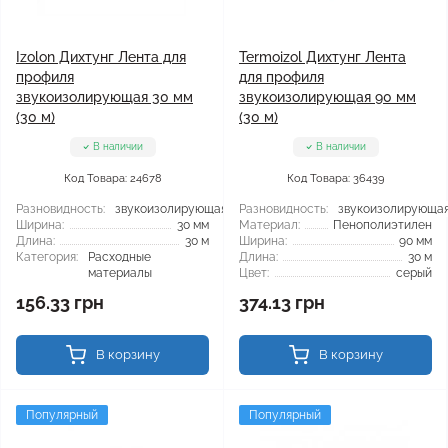
Izolon Дихтунг Лента для
Termoizol Дихтунг Лента
профиля
для профиля
звукоизолирующая 30 мм
звукоизолирующая 90 мм
(30 м)
(30 м)
В наличии
В наличии
Код Товара: 24678
Код Товара: 36439
Разновидность:
звукоизолирующая
Разновидность:
звукоизолирующа
Ширина:
30 мм
Материал:
Пенополиэтилен
Длина:
30 м
Ширина:
90 мм
Категория:
Расходные
Длина:
30 м
материалы
Цвет:
серый
156.33 грн
374.13 грн
В корзину
В корзину
Популярный
Популярный