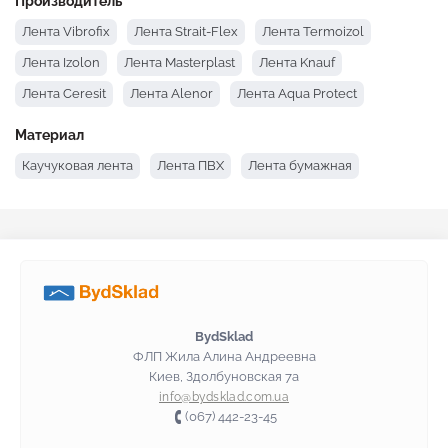
Производитель
Лента Vibrofix
Лента Strait-Flex
Лента Termoizol
Лента Izolon
Лента Masterplast
Лента Knauf
Лента Ceresit
Лента Alenor
Лента Aqua Protect
Материал
Каучуковая лента
Лента ПВХ
Лента бумажная
BydSklad
ФЛП Жила Алина Андреевна
Киев, Здолбуновская 7а
info@bydsklad.com.ua
(067) 442-23-45