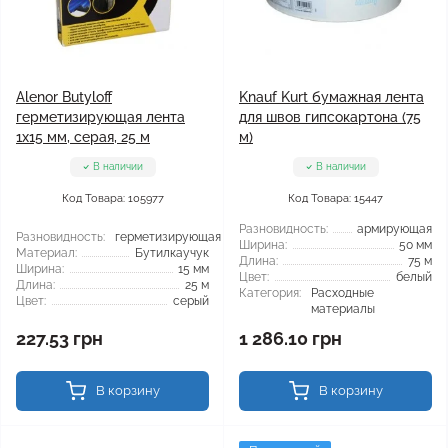
Alenor Butyloff
Knauf Kurt бумажная лента
герметизирующая лента
для швов гипсокартона (75
1x15 мм, серая, 25 м
м)
В наличии
В наличии
Код Товара: 105977
Код Товара: 15447
Разновидность:
армирующая
Разновидность:
герметизирующая
Ширина:
50 мм
Материал:
Бутилкаучук
Длина:
75 м
Ширина:
15 мм
Цвет:
белый
Длина:
25 м
Категория:
Расходные
Цвет:
серый
материалы
227.53 грн
1 286.10 грн
В корзину
В корзину