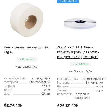
Популярный
Лента флизелиновая 50 мм
AQUA PROTECT Лента
х25 м
герметизирующая бутил-
каучуковая 1х15 мм (45 м)
В наличии
В наличии
Код Товара: 13515
Код Товара: 16580
Разновидность:
армирующая
Разновидность:
герметизирующая
Материал:
Стекловолокно
Материал:
Бутилкаучук
Ширина:
50 мм
Ширина:
15 мм
Длина:
25 м
Длина:
45 м
Цвет:
белый
Категория:
Расходные
материалы
82.75 грн
505.29 грн