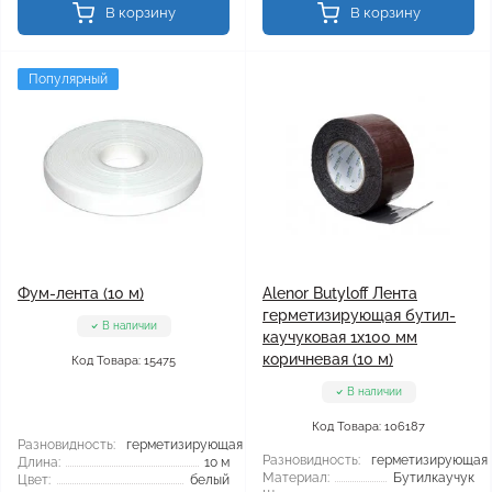
В корзину
В корзину
Популярный
Фум-лента (10 м)
Alenor Butyloff Лента
герметизирующая бутил-
В наличии
каучуковая 1х100 мм
коричневая (10 м)
Код Товара: 15475
В наличии
Код Товара: 106187
Разновидность:
герметизирующая
Разновидность:
герметизирующая
Длина:
10 м
Материал:
Бутилкаучук
Цвет:
белый