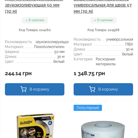
звукоизолирующая 50 мм
универсальная для швов 57
(30 м)
мм (30 м)
В наличии
В наличии
Код Товара: 104260
Код Товара: 104568
Разновидность:
универсальная
Разновидность:
звукоизолирующая
Материал:
ПВХ
Материал:
Пенополиэтилен
Длина:
30 м
Ширина:
50 мм
Цвет:
белый
Длина:
30 м
Категория:
Расходные
Цвет:
белый
материалы
244.14 грн
1 348.75 грн
В корзину
В корзину
Популярный