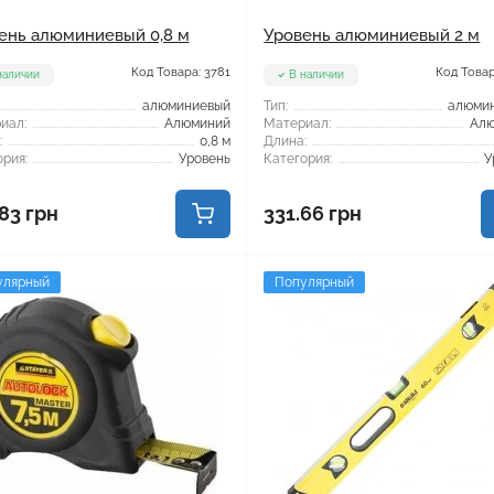
ень алюминиевый 0,8 м
Уровень алюминиевый 2 м
Код Товара: 3781
Код Товар
наличии
В наличии
алюминиевый
Тип:
алюми
иал:
Алюминий
Материал:
Ал
:
0,8 м
Длина:
рия:
Уровень
Категория:
У
83 грн
331.66 грн
улярный
Популярный