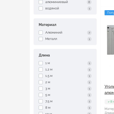
алюминиевый
8
водяной
1
Поп
Материал
Алюминий
7
Металл
1
Длина
1 м
1
1,2 м
1
1,5 м
1
2 м
1
Угол
3 м
1
алюм
5 м
1
7,5 м
1
В 
8 м
1
Матер
Длина
10 м