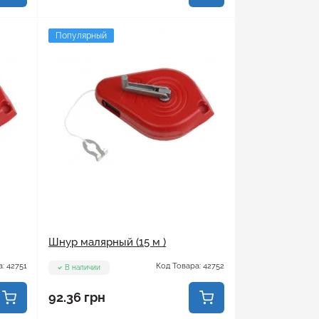
Популярный
Шнур малярный (15 м )
: 42751
Код Товара: 42752
В наличии
92.36 грн