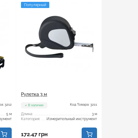
Популярный
Рулетка 3 м
а: 3212
Код Товара: 3211
В наличии
5 м
Длина:
3 м
румент
Категория:
Измерительный инструмент
172.47 грн