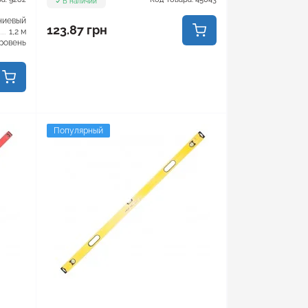
В наличии
ниевый
123.87 грн
1,2 м
ровень
Популярный