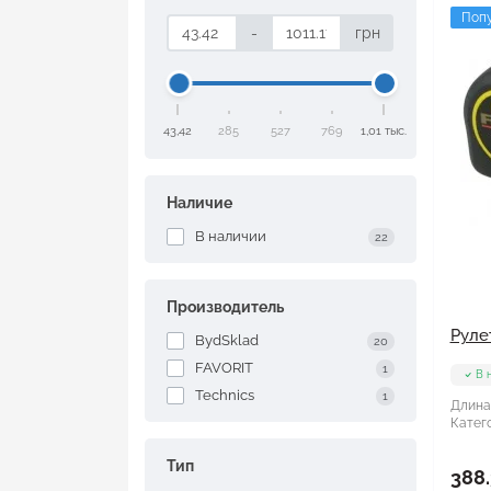
Поп
-
грн
43,42
285
527
769
1,01 тыс.
Наличие
В наличии
22
Производитель
Руле
BydSklad
20
FAVORIT
1
В 
Technics
1
Длина
Катего
Тип
388.