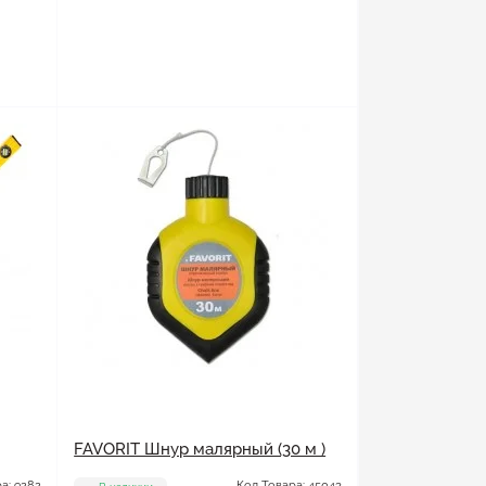
FAVORIT Шнур малярный (30 м )
а: 9282
Код Товара: 45043