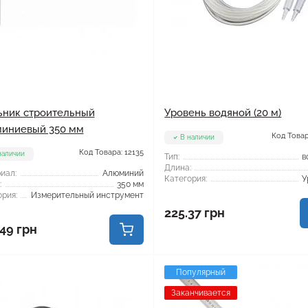
ьник строительный
Уровень водяной (20 м)
иниевый 350 мм
Код Товар
В наличии
Код Товара: 12135
наличии
Тип:
в
Длина:
иал:
Алюминий
Категория:
У
:
350 мм
рия:
Измерительный инструмент
225.37 грн
49 грн
Популярный
Заканчивается