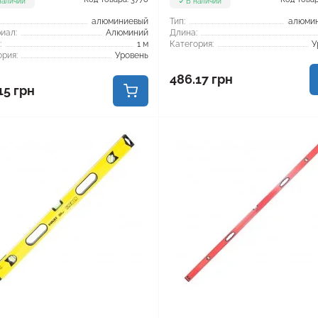
наличии
В наличии
алюминиевый
Тип:
алюми
иал:
Алюминий
Длина:
:
1 м
Категория:
У
рия:
Уровень
486.17 грн
15 грн