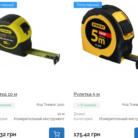
улярный
Популярный
тка 10 м
Рулетка 5 м
Код Товара: 3210
Код Товар
наличии
В наличии
:
10 м
Длина:
рия:
Измерительный инструмент
Категория:
Измерительный инст
32 грн
175.42 грн