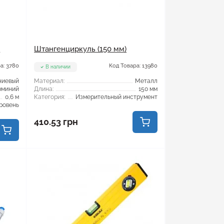
м
Штангенциркуль (150 мм)
а: 3780
Код Товара: 13980
В наличии
ниевый
Материал:
Металл
юминий
Длина:
150 мм
0,6 м
Категория:
Измерительный инструмент
ровень
410.53 грн