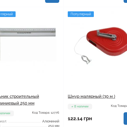
улярный
Популярный
ьник строительный
Шнур малярный (30 м )
иниевый 250 мм
Код Товара
В наличии
Код Товара: 12776
наличии
122.14 грн
иал:
Алюминий
:
250 мм