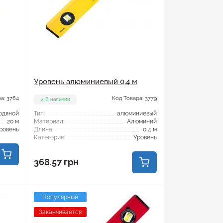
Уровень алюминиевый 0,4 м
а: 3784
Код Товара: 3779
В наличии
одяной
Тип:
алюминиевый
20 м
Материал:
Алюминий
ровень
Длина:
0,4 м
Категория:
Уровень
368.57 грн
Популярный
Заканчивается