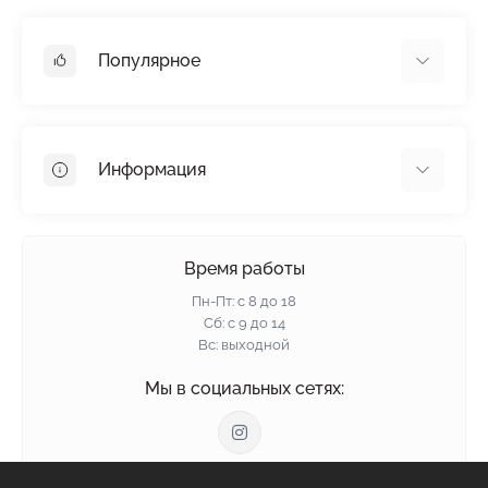
Популярное
Гипсокартон
OSB
Информация
Пенопласт
Пенополистирол
Доставка
Минеральная вата
Оплата
Время работы
Клей для плитки
Контакты
Пн-Пт: с 8 до 18
Гарантия и возврат
Сб: с 9 до 14
Вс: выходной
Политика конфиденциальности
О нас
Мы в социальных сетях:
Отзывы
Блог
Связаться с нами