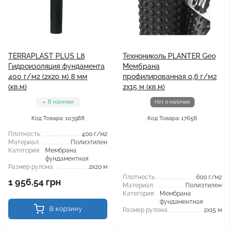
TERRAPLAST PLUS L8
Технониколь PLANTER Geo
Гидроизоляция фундамента
Мембрана
400 г/м2 (2x20 м) 8 мм
профилированная 0,6 г/м2
(кв.м)
2x15 м (кв.м)
В наличии
Нет в наличии
Код Товара: 103988
Код Товара: 17658
Плотность:
400 г/м2
Материал:
Полиэтилен
Категория:
Мембрана
фундаментная
Размер рулона:
2x20 м
Плотность:
600 г/м2
1 956.54 грн
Материал:
Полиэтилен
Категория:
Мембрана
фундаментная
В корзину
Размер рулона:
2x15 м