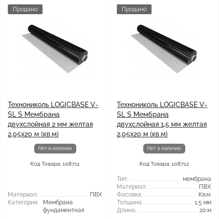
Продано
Продано
Технониколь LOGICBASE V-
Технониколь LOGICBASE V-
SL S Мембрана
SL S Мембрана
двухслойная 2 мм желтая
двухслойная 1,5 мм желтая
2,05x20 м (кв.м)
2,05x20 м (кв.м)
Нет в наличии
Нет в наличии
Код Товара: 108711
Код Товара: 108712
Тип:
мембрана
Материал:
ПВХ
Материал:
ПВХ
Фасовка:
Кв.м.
Категория:
Мембрана
Толщина:
1,5 мм
фундаментная
Длина:
20 м