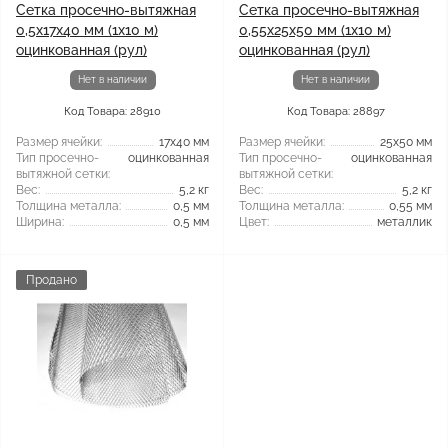
Сетка просечно-вытяжная
Сетка просечно-вытяжная
0,5x17x40 мм (1x10 м)
0,55x25x50 мм (1x10 м)
оцинкованная (рул)
оцинкованная (рул)
Нет в наличии
Нет в наличии
Код Товара: 28910
Код Товара: 28897
Размер ячейки:
17x40 мм
Размер ячейки:
25x50 мм
Тип просечно-
оцинкованная
Тип просечно-
оцинкованная
вытяжной сетки:
вытяжной сетки:
Вес:
5,2 кг
Вес:
5,2 кг
Толщина металла:
0,5 мм
Толщина металла:
0,55 мм
Ширина:
0,5 мм
Цвет:
металлик
Продано