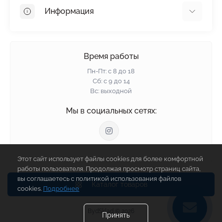
OSB
Информация
Пенопласт
Пенополистирол
Доставка
Минеральная вата
Оплата
Время работы
Клей для плитки
Контакты
Пн-Пт: с 8 до 18
Гарантия и возврат
Сб: с 9 до 14
Вс: выходной
Политика конфиденциальности
О нас
Мы в социальных сетях:
Отзывы
Блог
Связаться с нами
Этот сайт использует файлы cookies для более комфортной
Карта сайта
работы пользователя. Продолжая просмотр страниц сайта,
Производители
вы соглашаетесь с политикой использования файлов
Каталог товаров
cookies.
Подробнее
BydSklad © 2026
Принять