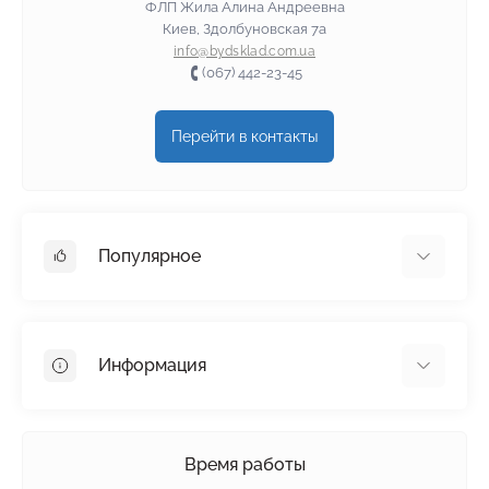
ФЛП Жила Алина Андреевна
Киев, Здолбуновская 7а
info@bydsklad.com.ua
(067) 442-23-45
Перейти в контакты
Популярное
Гипсокартон
OSB
Информация
Пенопласт
Пенополистирол
Доставка
Минеральная вата
Оплата
Время работы
Клей для плитки
Контакты