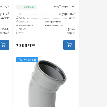
а: 1477
Код Товара: 1362
В наличии
ружный
Тип:
внутренний
110 мм
Диаметр:
32 мм
Область
внутренняя
применения:
канализация
110 мм
Длина:
32 мм
нжевый
Цвет:
серый
19.99 грн
Популярный