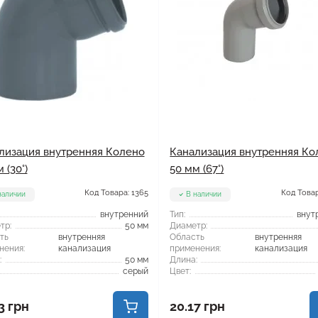
лизация внутренняя Колено
Канализация внутренняя Ко
 (30°)
50 мм (67°)
Код Товара: 1365
Код Товар
наличии
В наличии
внутренний
Тип:
внут
тр:
50 мм
Диаметр:
ть
внутренняя
Область
внутренняя
нения:
канализация
применения:
канализация
:
50 мм
Длина:
серый
Цвет:
3 грн
20.17 грн