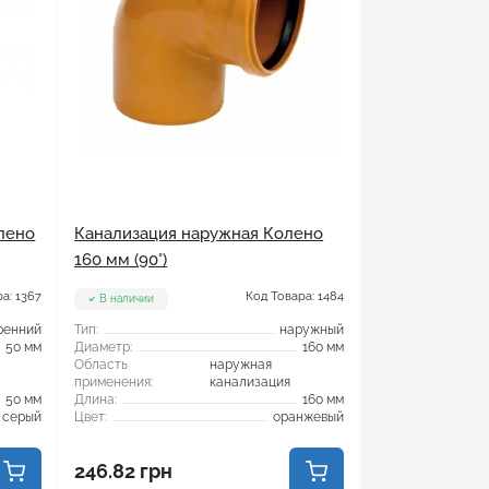
лено
Канализация наружная Колено
160 мм (90°)
а: 1367
Код Товара: 1484
В наличии
ренний
Тип:
наружный
50 мм
Диаметр:
160 мм
Область
наружная
применения:
канализация
50 мм
Длина:
160 мм
серый
Цвет:
оранжевый
246.82 грн