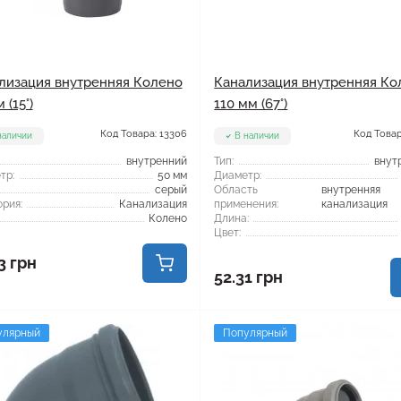
лизация внутренняя Колено
Канализация внутренняя Ко
 (15°)
110 мм (67°)
Код Товара: 13306
Код Товар
наличии
В наличии
внутренний
Тип:
внут
тр:
50 мм
Диаметр:
серый
Область
внутренняя
рия:
Канализация
применения:
канализация
Колено
Длина:
Цвет:
3 грн
52.31 грн
улярный
Популярный