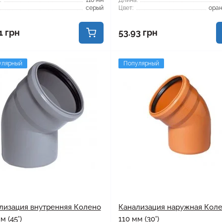
:
110 мм
Длина:
серый
Цвет:
ора
1 грн
53.93 грн
улярный
Популярный
лизация внутренняя Колено
Канализация наружная Кол
м (45°)
110 мм (30°)