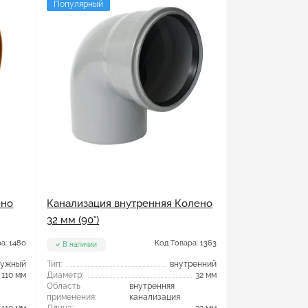
Популярный
ено
Канализация внутренняя Колено
32 мм (90°)
а: 1480
Код Товара: 1363
В наличии
ружный
Тип:
внутренний
110 мм
Диаметр:
32 мм
Область
внутренняя
применения:
канализация