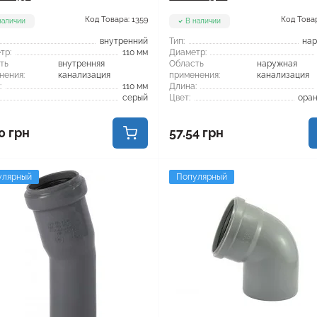
Код Товара: 1359
Код Товар
наличии
В наличии
внутренний
Тип:
на
тр:
110 мм
Диаметр:
ть
внутренняя
Область
наружная
нения:
канализация
применения:
канализация
:
110 мм
Длина:
серый
Цвет:
ора
0 грн
57.54 грн
улярный
Популярный