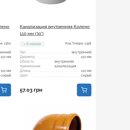
лено
Канализация внутренняя Колено
110 мм (30°)
а: 1360
Код Товара: 1358
В наличии
ренний
Тип:
внутренний
110 мм
Диаметр:
110 мм
Область
внутренняя
применения:
канализация
110 мм
Длина:
110 мм
серый
Цвет:
серый
57.03 грн