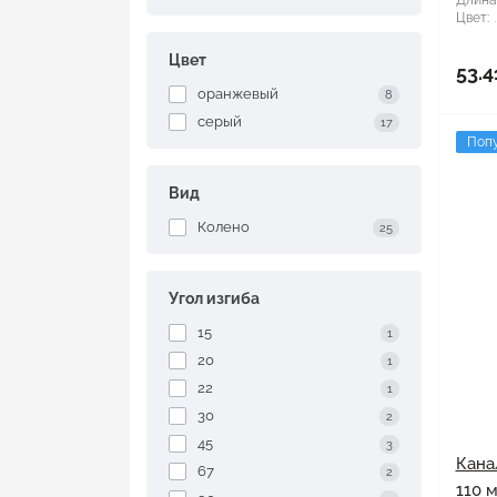
Длина
Цвет:
Цвет
53.4
оранжевый
8
серый
17
Поп
Вид
Колено
25
Угол изгиба
15
1
20
1
22
1
30
2
45
3
Кана
67
2
110 м