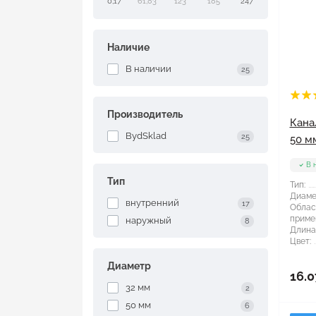
0,17
61,83
123
185
247
Наличие
В наличии
25
Производитель
Кана
BydSklad
25
50 мм
В 
Тип
Тип:
Диаме
внутренний
17
Облас
приме
наружный
8
Длина
Цвет:
Диаметр
16.0
32 мм
2
50 мм
6