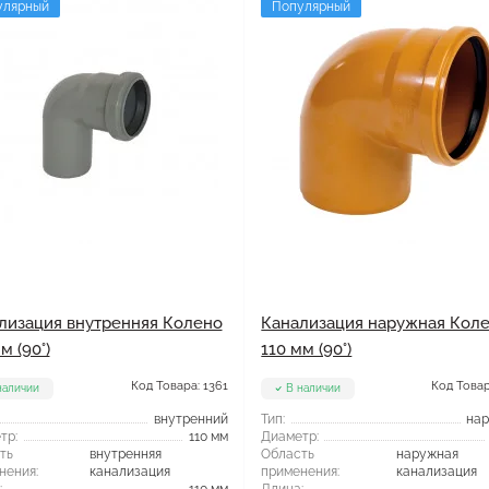
улярный
Популярный
лизация внутренняя Колено
Канализация наружная Кол
м (90°)
110 мм (90°)
Код Товара: 1361
Код Товар
наличии
В наличии
внутренний
Тип:
на
тр:
110 мм
Диаметр:
ть
внутренняя
Область
наружная
нения:
канализация
применения:
канализация