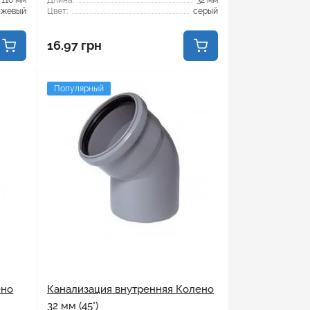
110 мм
Длина:
32 мм
нжевый
Цвет:
серый
16.97 грн
Популярный
ено
Канализация внутренняя Колено
32 мм (45°)