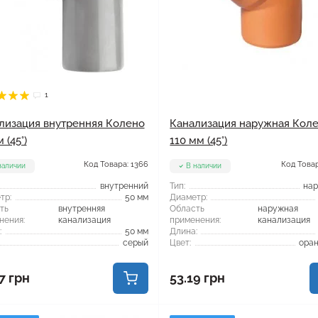
1
лизация внутренняя Колено
Канализация наружная Кол
 (45°)
110 мм (45°)
Код Товара: 1366
Код Товар
наличии
В наличии
внутренний
Тип:
на
тр:
50 мм
Диаметр:
ть
внутренняя
Область
наружная
нения:
канализация
применения:
канализация
:
50 мм
Длина:
серый
Цвет:
ора
7 грн
53.19 грн