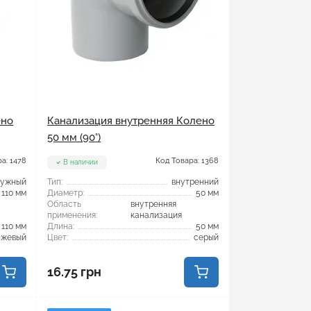
ено
Канализация внутренняя Колено
50 мм (90°)
а: 1478
Код Товара: 1368
В наличии
ружный
Тип:
внутренний
110 мм
Диаметр:
50 мм
Область
внутренняя
применения:
канализация
110 мм
Длина:
50 мм
нжевый
Цвет:
серый
16.75 грн