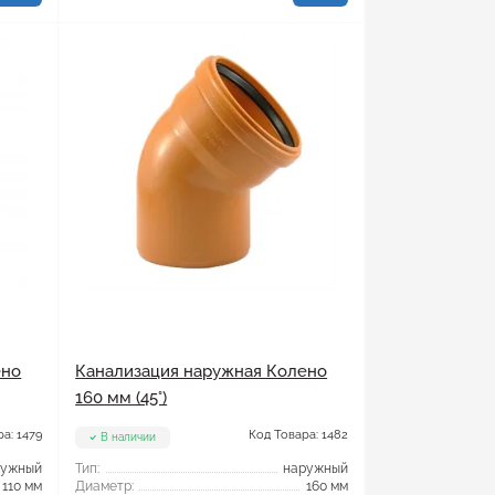
ено
Канализация наружная Колено
160 мм (45°)
а: 1479
Код Товара: 1482
В наличии
ружный
Тип:
наружный
110 мм
Диаметр:
160 мм