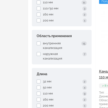
Поп
110 мм
11
110/50 мм
3
160 мм
2
200 мм
1
Область применения
внутренняя
15
канализация
наружная
7
канализация
Кана
Длина
110 м
32 мм
2
В 
50 мм
4
Тип:
110 мм
9
Диаме
160 мм
2
Облас
приме
200 мм
1