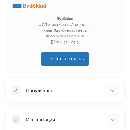
BydSklad
ФЛП Жила Алина Андреевна
Киев, Здолбуновская 7а
info@bydsklad.com.ua
(067) 442-23-45
Перейти в контакты
Популярное
Гипсокартон
OSB
Информация
Пенопласт