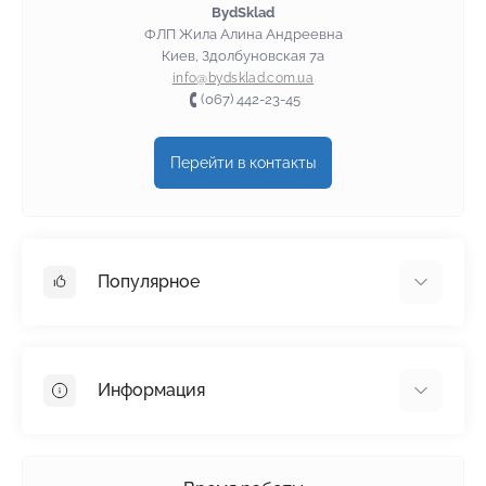
BydSklad
ФЛП Жила Алина Андреевна
Киев, Здолбуновская 7а
info@bydsklad.com.ua
(067) 442-23-45
Перейти в контакты
Популярное
Гипсокартон
OSB
Информация
Пенопласт
Пенополистирол
Доставка
Минеральная вата
Оплата