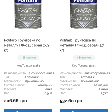
Polifarb Грунтовка по
Polifarb Грунтовка по
металлу ГФ-021 серая (0,9
металлу ГФ-021 серая (2,7
кг)
кг)
В наличии
В наличии
Код Товара: 11281
Код Товара: 11133
Разновидность:
антикоррозийная
Разновидность:
антикоррозийная
Тип
Готовая к
Тип
Готовая к
готовности:
применению
готовности:
применению
Состав смеси:
Алкидный
Состав смеси:
Алкидный
Фасовка:
Банка
Фасовка:
Банка
Вес:
0,9 кг
Вес:
2,7 кг
206.66 грн
532.60 грн