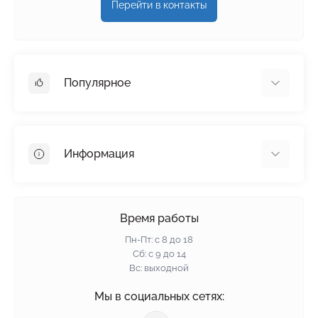
Перейти в контакты
Популярное
Гипсокартон
OSB
Информация
Пенопласт
Пенополистирол
Доставка
Минеральная вата
Оплата
Время работы
Клей для плитки
Контакты
Пн-Пт: с 8 до 18
Гарантия и возврат
Сб: с 9 до 14
Вс: выходной
Политика конфиденциальности
О нас
Мы в социальных сетях:
Отзывы