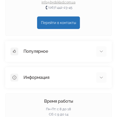
info@bydsklad.com.ua
(067) 442-23-45
Перейти в контакты
Популярное
Гипсокартон
OSB
Информация
Пенопласт
Пенополистирол
Доставка
Минеральная вата
Оплата
Время работы
Клей для плитки
Контакты
Пн-Пт: с 8 до 18
Гарантия и возврат
Сб: с 9 до 14