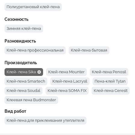
Полиуретановый клей-пена
Сезонность
Зимняя клей-пена
Разновидность
Клей-пена профессиональная
Клей-пена бытовая
Производитель
Клей- пена Sika
Клей-пена Mounter
Клей-пена Penosil
Клей-пена Smartech
Клей-пена Lacrysil
Пена-клей Tytan
Клей-пена Soudal
Клей-пена SOMA FIX
Клей-пена Ceresit
Клеевая пена Budmonster
Вид работ
Клей-пена для приклеивания утеплителя