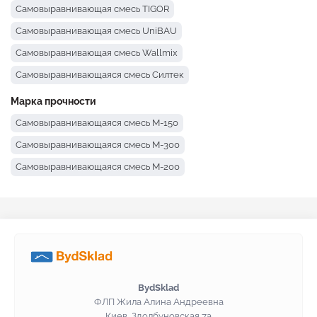
Самовыравнивающая смесь TIGOR
Самовыравнивающая смесь UniBAU
Самовыравнивающая смесь Wallmix
Самовыравнивающаяся смесь Силтек
Самовыравнивающаяся смесь Крайзель
Марка прочности
Самовыравнивающаяся смесь Полимин
Самовыравнивающаяся смесь М-150
Самовыравнивающая смесь Момент
Самовыравнивающаяся смесь М-300
Самовыравнивающая смесь BUDMAJSTER
Самовыравнивающаяся смесь М-200
Самовыравнивающаяся смесь Ceresit
Самовыравнивающая смесь BudmonsteR
Самовыравнивающая смесь Baumit
Самовыравнивающаяся смесь Anserglob
BydSklad
ФЛП Жила Алина Андреевна
Киев, Здолбуновская 7а