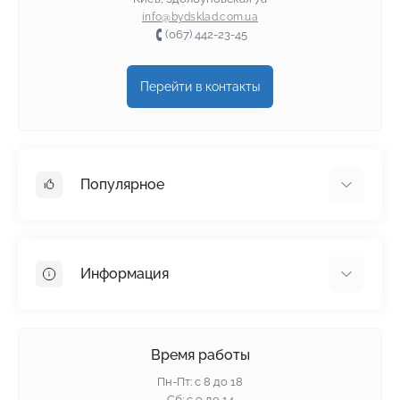
info@bydsklad.com.ua
(067) 442-23-45
Перейти в контакты
Популярное
Гипсокартон
OSB
Информация
Пенопласт
Пенополистирол
Доставка
Минеральная вата
Оплата
Время работы
Клей для плитки
Контакты
Пн-Пт: с 8 до 18
Гарантия и возврат
Сб: с 9 до 14