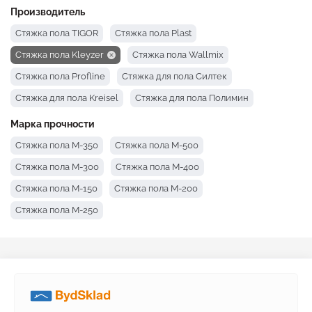
Производитель
Стяжка пола TIGOR
Стяжка пола Plast
Стяжка пола Kleyzer
Стяжка пола Wallmix
Стяжка пола Profline
Стяжка для пола Силтек
Стяжка для пола Kreisel
Стяжка для пола Полимин
Стяжка пола BUDMAJSTER
Стяжка для пола Церезит
Марка прочности
Стяжка пола BudmonsteR
Стяжка пола Baumit
Стяжка пола М-350
Стяжка пола М-500
Стяжка для пола Anserglob
Стяжка пола М-300
Стяжка пола М-400
Стяжка пола М-150
Стяжка пола М-200
Стяжка пола М-250