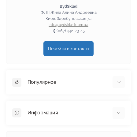
BydSklad
ФЛП Жила Алина Андреевна
Киев, Здолбуновская 7а
info@bydsklad.com.ua
(067) 442-23-45
Перейти в контакты
Популярное
Гипсокартон
OSB
Информация
Пенопласт
Пенополистирол
Доставка
Минеральная вата