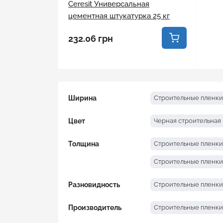
Ceresit Универсальная
цементная штукатурка 25 кг
Отвертка
232.06 грн
Пилы и ножовки
Плоскогубцы
Рубанок
Ширина
Строительные пленки
Секаторы
Цвет
Черная строительная
Стамеска
Толщина
Строительные пленки
Строительная терка
Строительные пленки
Разновидность
Строительные пленки
Строительное правило
Производитель
Строительные пленки
Строительный миксер