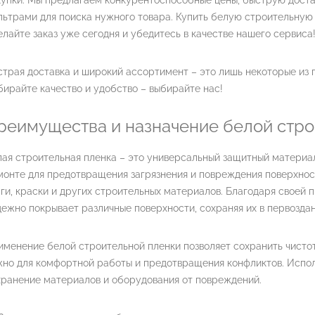
упки. Мы предлагаем конкурентоспособные цены, быструю доста
ьтрами для поиска нужного товара. Купить белую строительную п
лайте заказ уже сегодня и убедитесь в качестве нашего сервиса
трая доставка и широкий ассортимент – это лишь некоторые из 
ирайте качество и удобство – выбирайте нас!
реимущества и назначение белой стро
ая строительная пленка – это универсальный защитный материал
онте для предотвращения загрязнения и повреждения поверхносте
ги, краски и других строительных материалов. Благодаря своей п
ежно покрывает различные поверхности, сохраняя их в первоздан
менение белой строительной пленки позволяет сохранить чистот
но для комфортной работы и предотвращения конфликтов. Исполь
хранение материалов и оборудования от повреждений.