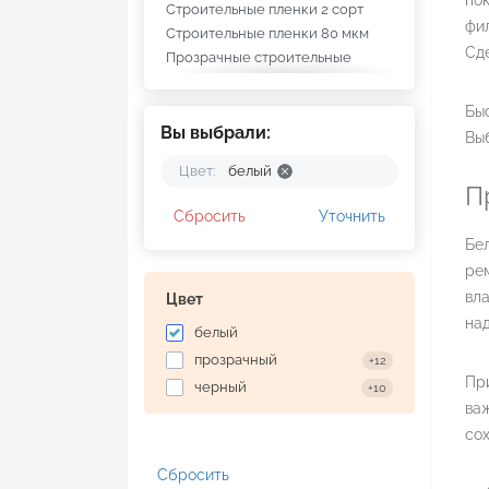
пок
Строительные пленки 2 сорт
фил
Строительные пленки 80 мкм
Сде
Прозрачные строительные
пленки
Строительные пленки 1,5 м
Быс
Строительные пленки 100 мк
Вы выбрали:
Выб
Строительные пленки 1 сорта
Цвет:
белый
Строительные пленки Kubala
П
Сбросить
Уточнить
Бел
рем
вла
Цвет
над
белый
прозрачный
+12
При
черный
+10
важ
со
Сбросить