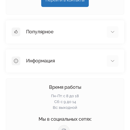
Перейти в контакты
Популярное
Гипсокартон
OSB
Информация
Пенопласт
Пенополистирол
Доставка
Минеральная вата
Оплата
Время работы
Клей для плитки
Контакты
Пн-Пт: с 8 до 18
Гарантия и возврат
Сб: с 9 до 14
Вс: выходной
Политика конфиденциальности
О нас
Мы в социальных сетях:
Отзывы