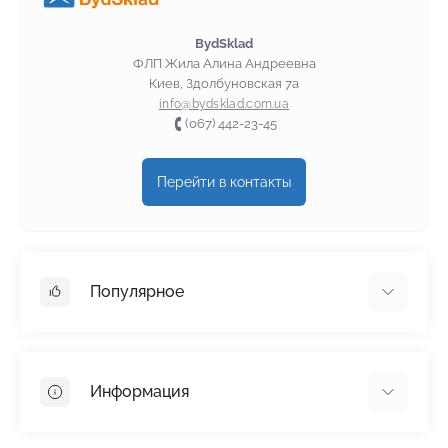
BydSklad
ФЛП Жила Алина Андреевна
Киев, Здолбуновская 7а
info@bydsklad.com.ua
(067) 442-23-45
Перейти в контакты
Популярное
Гипсокартон
OSB
Информация
Пенопласт
Пенополистирол
Доставка