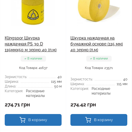
Klingspor Шкурка
Шкурка наждачная на
наждачная PS 30 D
бумажной основе (115 мм)
115ммx50 м зерно 40 (п.м)
40 зерно (п.м)
В наличии
В наличии
Код Товара: 41637
Код Товара: 23571
Зернистость:
40
Зернистость:
40
Ширина:
115 мм
Ширина:
115 мм
Длина:
50 м
Категория:
Расходные
Категория:
Расходные
материалы
материалы
274.71 грн
274.42 грн
В корзину
В корзину