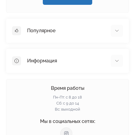
Популярное
Гипсокартон
OSB
Информация
Пенопласт
Пенополистирол
Доставка
Минеральная вата
Оплата
Время работы
Клей для плитки
Контакты
Пн-Пт: с 8 до 18
Гарантия и возврат
Сб: с 9 до 14
Вс: выходной
Политика конфиденциальности
О нас
Мы в социальных сетях:
Отзывы