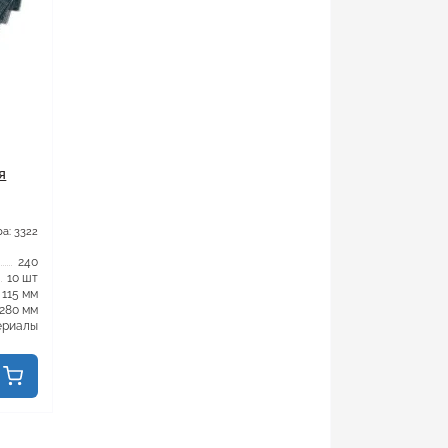
я
а: 3322
240
10 шт
115 мм
280 мм
ериалы