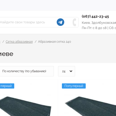
(067) 442-23-45
Киев, Здолбуновская
Пн-Пт: с 8 до 18 | Сб:
ы
Сетка абразивная
Абразивная сетка 240
иеве
улярный
Популярный