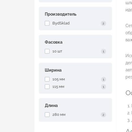
шл
иде
Производитель
BydSklad
2
Сет
об
важ
Фасовка
10 шт
1
Исп
дел
авт
Ширина
рез
105 мм
1
115 мм
1
О
Длина
280 мм
2
А