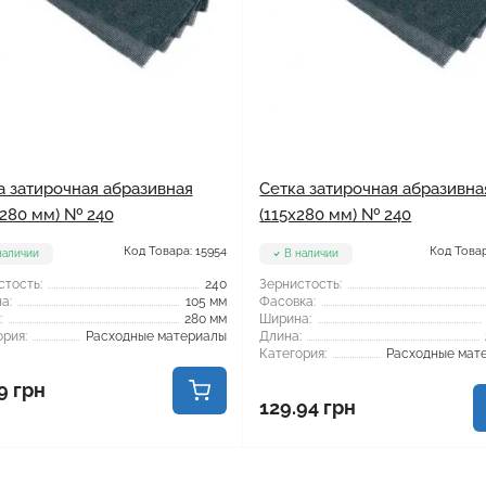
а затирочная абразивная
Сетка затирочная абразивна
x280 мм) № 240
(115x280 мм) № 240
Код Товара: 15954
Код Товар
наличии
В наличии
стость:
240
Зернистость:
а:
105 мм
Фасовка:
:
280 мм
Ширина:
рия:
Расходные материалы
Длина:
Категория:
Расходные мат
9 грн
129.94 грн