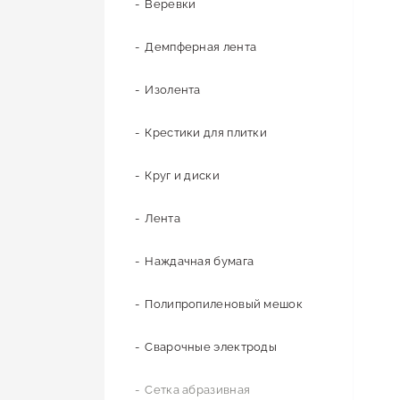
Малярная лента
Аэраторы кровельные
Вилка электрическая
Труба водогазопроводная (ВГП)
Шурупы
Веревки
Демпферная лента
Удлинители
Труба электросварная
Болты
Изолента
Рамки
Шестигранник
Гайки
Крестики для плитки
Материалы для прокладки кабеля
Проволока
Шпильки резьбовые
Круг и диски
Шайба
Лента
Наждачная бумага
Полипропиленовый мешок
Сварочные электроды
Сетка абразивная