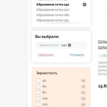
Абразивная сетка 240
Абразивная сетка 220
Абразивная сетка 180
Абразивная сетка 150
Абразивная сетка 120
Абразивная сетка 100
Сетка абразивная WERK
Вы выбрали:
Сетк
Зернистость:
240
(105
Сбросить
Уточнить
В 
Зерни
Ширин
Длина
Зернистость
Катего
40
+2
15.8
60
+1
80
+2
100
+3
120
+2