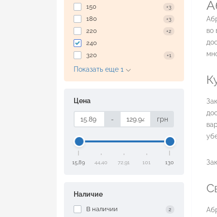
А
150
+3
180
Аб
+3
во 
220
+2
дос
240
мно
320
+1
Показать еще 1
К
Цена
Зак
дос
-
грн
вар
убе
Зак
15,89
44,40
72,91
101
130
С
Наличие
В наличии
Аб
2