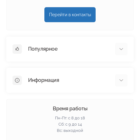
Перейти в контакты
Популярное
Гипсокартон
OSB
Информация
Пенопласт
Пенополистирол
Доставка
Минеральная вата
Оплата
Время работы
Клей для плитки
Контакты
Пн-Пт: с 8 до 18
Гарантия и возврат
Сб: с 9 до 14
Вс: выходной
Политика конфиденциальности