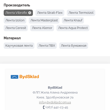
Производитель
Лента Vibrofix
Лента Strait-Flex
Лента Termoizol
Лента Izolon
Лента Masterplast
Лента Knauf
Лента Ceresit
Лента Alenor
Лента Aqua Protect
Материал
Каучуковая лента
Лента ПВХ
Лента бумажная
BydSklad
ФЛП Жила Алина Андреевна
Киев, Здолбуновская 7а
info@bydsklad.com.ua
(067) 442-23-45