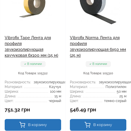
Vibrofix Таре Лента для
Vibrofix Norma Лента для
профиля
профиля
звукоизолирующая
звукоизолирующая 6х50 мм
каучуковая 6x100 мм (15 м)
(25 м)
В наличии
В наличии
Код Товара: 105312
Код Товара: 105310
Разновидность:
звукоизолирующая
Разновидность:
звукоизолирующа
Материал:
Каучук
Материал:
Полиэтилен
Ширина:
100 мм
Ширина:
50 мм
Длина:
15 м
Длина:
25 м
Цвет:
черный
Цвет:
темно-серый
751.32 грн
546.49 грн
В корзину
В корзину