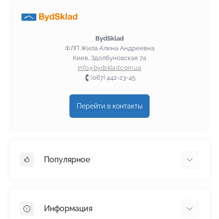
BydSklad
ФЛП Жила Алина Андреевна
Киев, Здолбуновская 7а
info@bydsklad.com.ua
(067) 442-23-45
Перейти в контакты
Популярное
Гипсокартон
OSB
Информация
Пенопласт