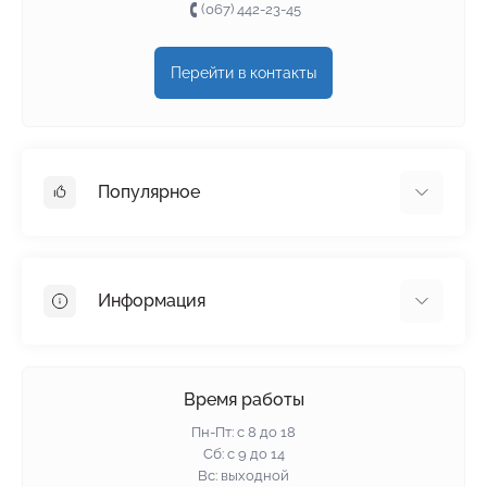
(067) 442-23-45
Перейти в контакты
Популярное
Гипсокартон
OSB
Информация
Пенопласт
Пенополистирол
Доставка
Минеральная вата
Оплата
Время работы
Клей для плитки
Контакты
Пн-Пт: с 8 до 18
Гарантия и возврат
Сб: с 9 до 14
Вс: выходной
Политика конфиденциальности