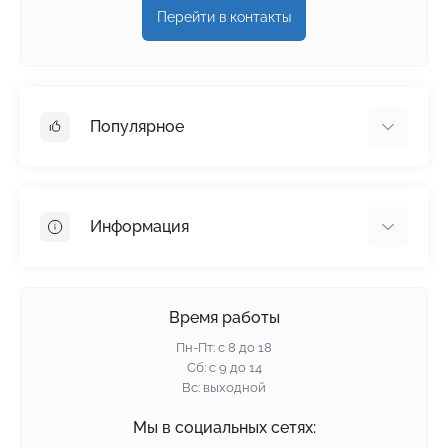
Перейти в контакты
Популярное
Гипсокартон
OSB
Информация
Пенопласт
Пенополистирол
Доставка
Минеральная вата
Оплата
Время работы
Клей для плитки
Контакты
Пн-Пт: с 8 до 18
Гарантия и возврат
Сб: с 9 до 14
Вс: выходной
Политика конфиденциальности
О нас
Мы в социальных сетях: