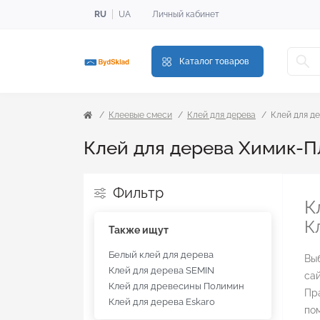
RU
UA
Личный кабинет
Каталог товаров
Клеевые смеси
Клей для дерева
Клей для д
Клей для дерева Химик-П
Фильтр
К
К
Также ищут
Белый клей для дерева
Вы
Клей для дерева SEMIN
са
Клей для древесины Полимин
Пр
Клей для дерева Eskaro
по