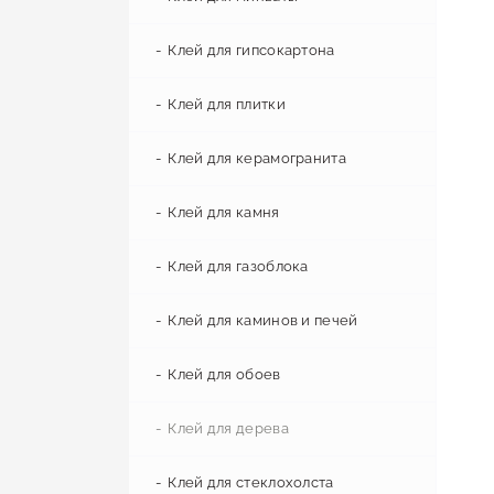
Профиль звукоизоляционный
Гидробарьер
Самовыравнивающая смесь
Клей для гипсокартона
Ветробарьер
Стяжка пола
Клей для плитки
Подложка
Гидроизоляционные смеси
Клей для керамогранита
Паробарьер
Декоративная штукатурка
Клей для камня
Цементно-песчаная смесь
Клей для газоблока
Цемент
Клей для каминов и печей
Ремонтные смеси
Клей для обоев
Клей для дерева
Клей для стеклохолста