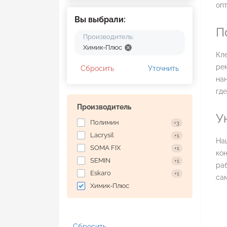
оп
Вы выбрали:
П
Производитель:
Химик-Плюс
Кле
рем
Сбросить
Уточнить
нан
где
Производитель
У
Полимин
+3
Lacrysil
+1
На
SOMA FIX
+1
ко
SEMIN
+1
раб
Eskaro
+1
са
Химик-Плюс
Сбросить