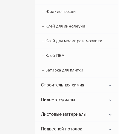
Жидкие гвозди
Клей для линолеума
Клей для мрамора и мозаики
Клей ПВА
Затирка для плитки
Строительная химия
Пиломатериалы
Грунтовка
Листовые материалы
Монтажная пена
OSB
Бетоноконтакт
Грунт-краска
Подвесной потолок
Герметик
Брус
Фиброцементная плита