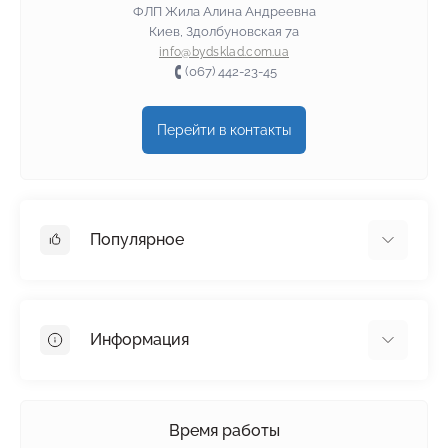
ФЛП Жила Алина Андреевна
Киев, Здолбуновская 7а
info@bydsklad.com.ua
(067) 442-23-45
Перейти в контакты
Популярное
Гипсокартон
OSB
Информация
Пенопласт
Пенополистирол
Доставка
Минеральная вата
Оплата
Время работы
Клей для плитки