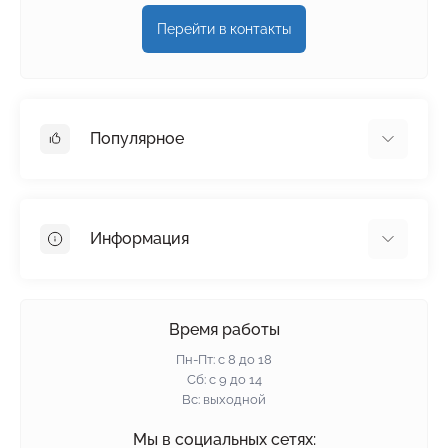
Перейти в контакты
Популярное
Гипсокартон
OSB
Информация
Пенопласт
Пенополистирол
Доставка
Минеральная вата
Оплата
Время работы
Клей для плитки
Контакты
Пн-Пт: с 8 до 18
Гарантия и возврат
Сб: с 9 до 14
Вс: выходной
Политика конфиденциальности
О нас
Мы в социальных сетях: