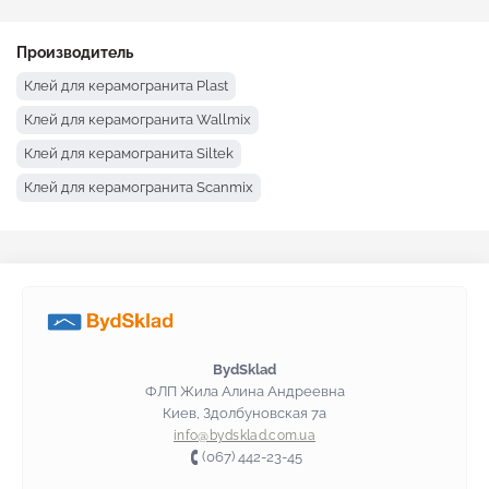
Производитель
Клей для керамогранита Plast
Клей для керамогранита Wallmix
Клей для керамогранита Siltek
Клей для керамогранита Scanmix
Клей для керамогранита Kreisel
Клей для керамогранита Полимин
Клей для керамогранита Ceresit
Клей для керамогранита Baumit
Клей для керамогранита Anserglob
BydSklad
ФЛП Жила Алина Андреевна
Киев, Здолбуновская 7а
info@bydsklad.com.ua
(067) 442-23-45