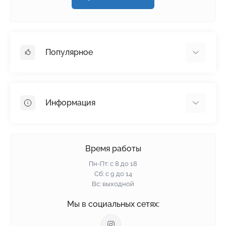
Популярное
Гипсокартон
OSB
Информация
Пенопласт
Пенополистирол
Доставка
Минеральная вата
Оплата
Время работы
Клей для плитки
Контакты
Пн-Пт: с 8 до 18
Гарантия и возврат
Сб: с 9 до 14
Вс: выходной
Политика конфиденциальности
О нас
Мы в социальных сетях:
Отзывы