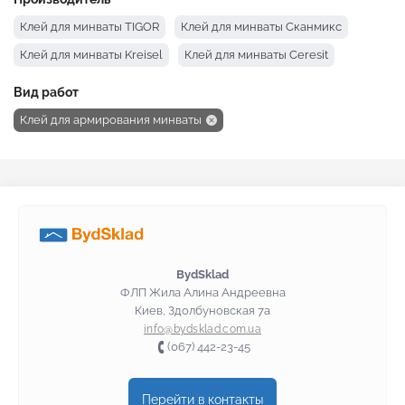
Клей для минваты TIGOR
Клей для минваты Сканмикс
Клей для минваты Kreisel
Клей для минваты Ceresit
Вид работ
Клей для армирования минваты
BydSklad
ФЛП Жила Алина Андреевна
Киев, Здолбуновская 7а
info@bydsklad.com.ua
(067) 442-23-45
Перейти в контакты