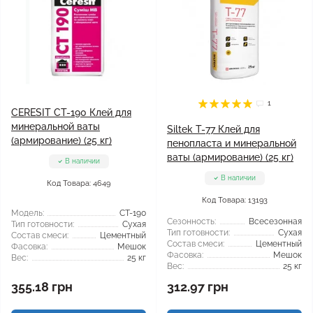
1
CERESIT CT-190 Клей для
минеральной ваты
Siltek Т-77 Клей для
(армирование) (25 кг)
пенопласта и минеральной
ваты (армирование) (25 кг)
В наличии
В наличии
Код Товара: 4649
Код Товара: 13193
Модель:
CT-190
Сезонность:
Всесезонная
Тип готовности:
Сухая
Тип готовности:
Сухая
Состав смеси:
Цементный
Состав смеси:
Цементный
Фасовка:
Мешок
Фасовка:
Мешок
Вес:
25 кг
Вес:
25 кг
355.18 грн
312.97 грн