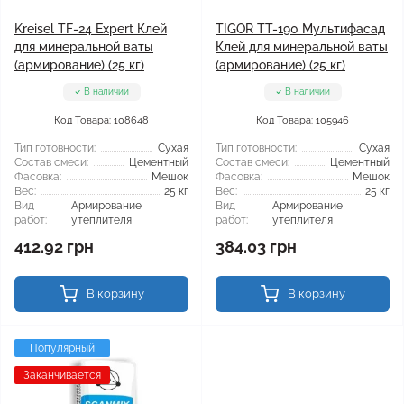
Kreisel TF-24 Expert Клей
TIGOR TT-190 Мультифасад
для минеральной ваты
Клей для минеральной ваты
(армирование) (25 кг)
(армирование) (25 кг)
В наличии
В наличии
Код Товара: 108648
Код Товара: 105946
Тип готовности:
Сухая
Тип готовности:
Сухая
Состав смеси:
Цементный
Состав смеси:
Цементный
Фасовка:
Мешок
Фасовка:
Мешок
Вес:
25 кг
Вес:
25 кг
Вид
Армирование
Вид
Армирование
работ:
утеплителя
работ:
утеплителя
412.92 грн
384.03 грн
В корзину
В корзину
Популярный
Заканчивается