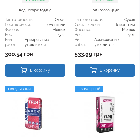
В наличии
В наличии
Код Товара: 105569
Код Товара: 4650
Тип готовности:
Сухая
Тип готовности:
Сухая
Состав смеси:
Цементный
Состав смеси:
Цементный
Фасовка:
Мешок
Фасовка:
Мешок
Вес:
25 кг
Вес:
27 кг
Вид
Армирование
Вид
Армирование
работ:
утеплителя
работ:
утеплителя
300.54 грн
533.99 грн
В корзину
В корзину
Популярный
Популярный