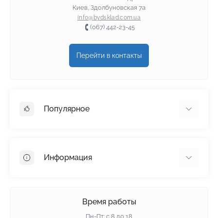
Киев, Здолбуновская 7а
info@bydsklad.com.ua
(067) 442-23-45
Перейти в контакты
Популярное
Гипсокартон
OSB
Информация
Пенопласт
Пенополистирол
Доставка
Минеральная вата
Оплата
Время работы
Клей для плитки
Контакты
Пн-Пт: с 8 до 18