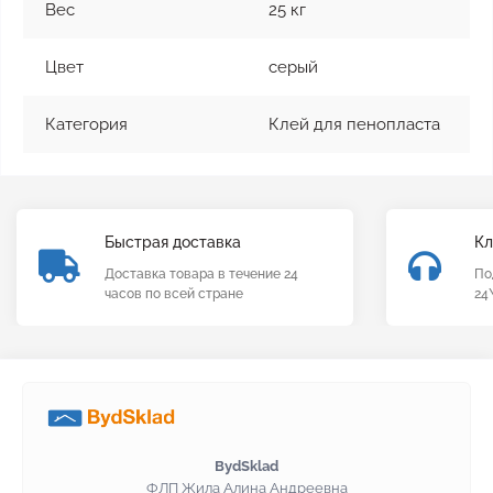
Вес
25 кг
Цвет
серый
Категория
Клей для пенопласта
Быстрая доставка
Кл
Доставка товара в течение 24
По
часов по всей стране
24
BydSklad
ФЛП Жила Алина Андреевна