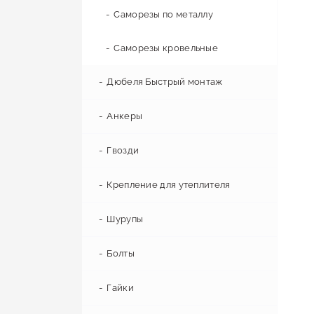
Саморезы по металлу
Вентиляция кровли
Щиты распределительные
Лист металлический
Саморезы кровельные
Короб для провода
Труба профильная
Кровельные вентиляторы
Дюбеля Быстрый монтаж
Аэраторы кровельные
Вилка электрическая
Труба водогазопроводная (ВГП)
Анкеры
Удлинители
Труба электросварная
Гвозди
Рамки
Шестигранник
Крепление для утеплителя
Материалы для прокладки кабеля
Проволока
Шурупы
Болты
Гайки