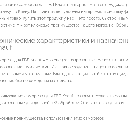
азывайте саморезы для ГВЛ Knauf в интернет-магазине Будсклад
тавку по Киеву. Наш сайт имеет удобный интерфейс и систему фи
ный товар. Купить этот продукт у нас – это просто, быстро и вы
сортимент – вот ключевые преимущества нашего магазина. Обращ
ехнические характеристики и назначен
nauf
морезы для ГВЛ Knauf – это специализированные крепежные элем
соволокнистыми листами. Их главное задание – надежно соедини
роительными материалами. Благодаря специальной конструкции, 
епление без повреждения материала.
ользование саморезов для ГВЛ Knauf позволяет создавать ровны
готовленные для дальнейшей обработки. Это важно как для внутр
новные преимущества использования этих саморезов: