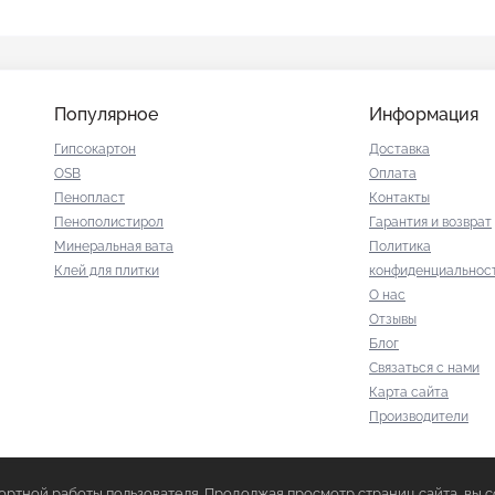
Популярное
Информация
Гипсокартон
Доставка
OSB
Оплата
Пенопласт
Контакты
Пенополистирол
Гарантия и возврат
Минеральная вата
Политика
Клей для плитки
конфиденциальнос
О нас
Отзывы
Блог
Связаться с нами
Карта сайта
Производители
фортной работы пользователя. Продолжая просмотр страниц сайта, вы 