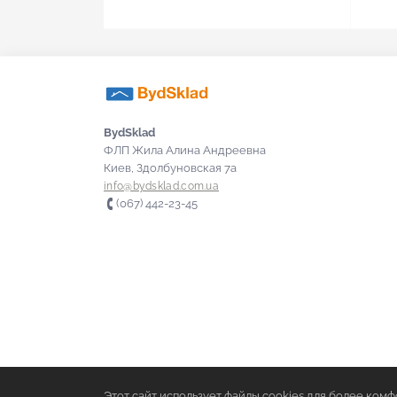
Ключи
Коронки
Лопата
BydSklad
ФЛП Жила Алина Андреевна
Метла
Киев, Здолбуновская 7а
info@bydsklad.com.ua
Молоток
(067) 442-23-45
Монтажные пистолеты
Напильники
Нож и лезвия
Ножницы по металлу
Этот сайт использует файлы cookies для более ком