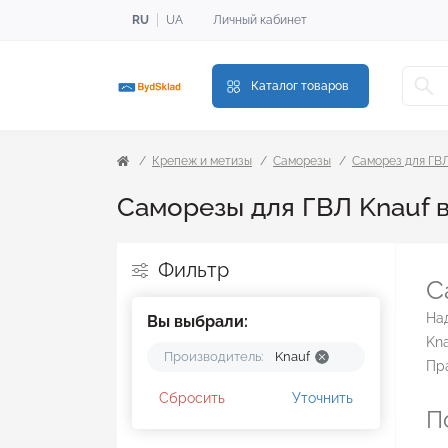
RU
UA
Личный кабинет
Каталог товаров
Крепеж и метизы
Саморезы
Саморез для ГВ
Саморезы для ГВЛ Knauf 
Фильтр
С
Над
Вы выбрали:
Kna
Производитель:
Knauf
Пра
Сбросить
Уточнить
П