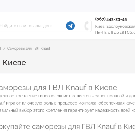
(067) 442-23-45
Киев, Здолбуновская
Пн-Пт: с 8 до 18 | Сб:
Л
Саморезы для ГВЛ Knauf
в Киеве
аморезы для ГВЛ Knauf в Киеве
ежное крепление гипсоволокнистых листов – залог прочной и до
uf играют ключевую роль в процессе монтажа, обеспечивая кач
вильный выбор этого крепления гарантирует надежность всей к
окупайте саморезы для ГВЛ Knauf в Ки