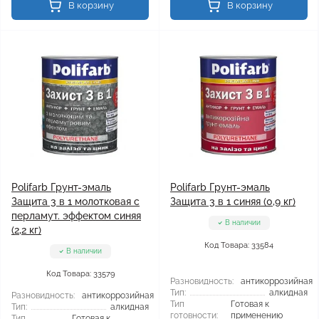
В корзину
В корзину
Polifarb Грунт-эмаль
Polifarb Грунт-эмаль
Защита 3 в 1 молотковая с
Защита 3 в 1 синяя (0,9 кг)
перламут. эффектом синяя
В наличии
(2,2 кг)
Код Товара: 33584
В наличии
Код Товара: 33579
Разновидность:
антикоррозийная
Тип:
алкидная
Разновидность:
антикоррозийная
Тип
Готовая к
Тип:
алкидная
готовности:
применению
Тип
Готовая к