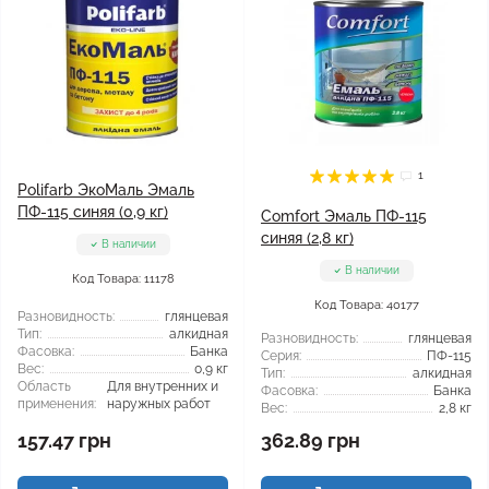
1
Polifarb ЭкоМаль Эмаль
ПФ-115 синяя (0,9 кг)
Comfort Эмаль ПФ-115
синяя (2,8 кг)
В наличии
В наличии
Код Товара: 11178
Код Товара: 40177
Разновидность:
глянцевая
Тип:
алкидная
Разновидность:
глянцевая
Фасовка:
Банка
Серия:
ПФ-115
Вес:
0,9 кг
Тип:
алкидная
Область
Для внутренних и
Фасовка:
Банка
применения:
наружных работ
Вес:
2,8 кг
157.47 грн
362.89 грн