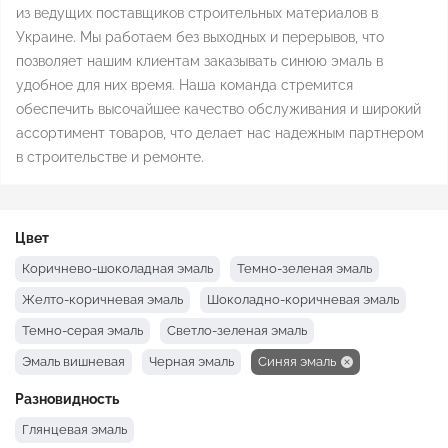
из ведущих поставщиков строительных материалов в
Украине. Мы работаем без выходных и перерывов, что
позволяет нашим клиентам заказывать синюю эмаль в
удобное для них время. Наша команда стремится
обеспечить высочайшее качество обслуживания и широкий
ассортимент товаров, что делает нас надежным партнером
в строительстве и ремонте.
Цвет
Коричнево-шоколадная эмаль
Темно-зеленая эмаль
Желто-коричневая эмаль
Шоколадно-коричневая эмаль
Темно-серая эмаль
Светло-зеленая эмаль
Эмаль вишневая
Черная эмаль
Синяя эмаль
Серая эмаль
Светло-серая эмаль
Красная эмаль
Разновидность
Коричневая эмаль
Зеленая эмаль
Желтая эмаль
Глянцевая эмаль