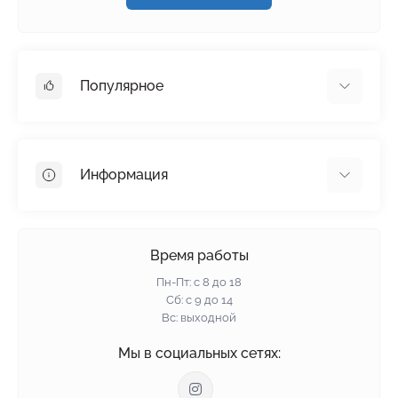
Популярное
Гипсокартон
OSB
Информация
Пенопласт
Пенополистирол
Доставка
Минеральная вата
Оплата
Время работы
Клей для плитки
Контакты
Пн-Пт: с 8 до 18
Гарантия и возврат
Сб: с 9 до 14
Вс: выходной
Политика конфиденциальности
О нас
Мы в социальных сетях:
Отзывы
Блог