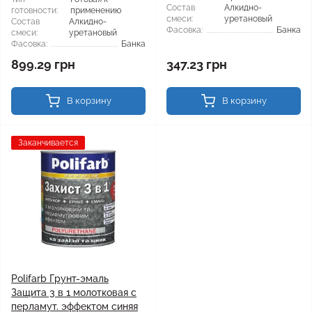
Состав
Алкидно-
готовности:
применению
смеси:
уретановый
Состав
Алкидно-
Фасовка:
Банка
смеси:
уретановый
Фасовка:
Банка
899.29 грн
347.23 грн
В корзину
В корзину
Заканчивается
Polifarb Грунт-эмаль
Защита 3 в 1 молотковая с
перламут. эффектом синяя