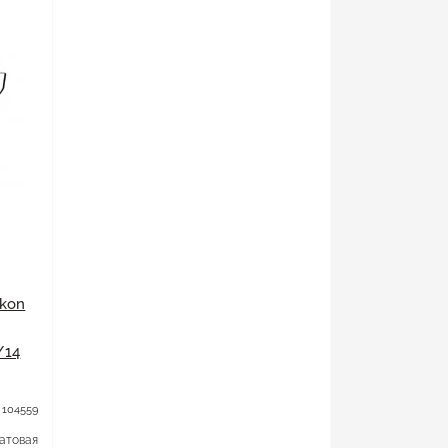
ikon
/14
 104559
атовая