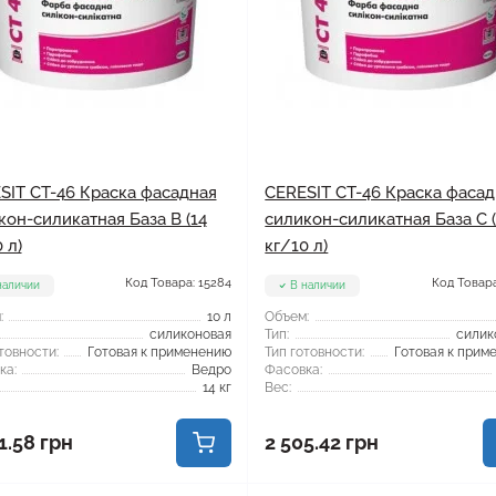
SIT CT-46 Краска фасадная
CERESIT CT-46 Краска фаса
кон-силикатная База B (14
силикон-силикатная База C (
 л)
кг/10 л)
Код Товара: 15284
Код Товара
наличии
В наличии
:
10 л
Объем:
силиконовая
Тип:
силик
товности:
Готовая к применению
Тип готовности:
Готовая к прим
ка:
Ведро
Фасовка:
14 кг
Вес:
1.58 грн
2 505.42 грн