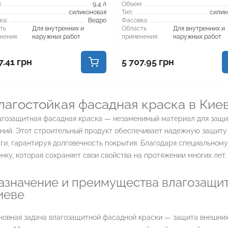
:
9,4 л
Объем:
силиконовая
Тип:
силик
ка:
Ведро
Фасовка:
ть
Для внутренних и
Область
Для внутренних и
нения:
наружных работ
применения:
наружных работ
7.41 грн
5 707.95 грн
лагостойкая фасадная краска в Кие
агозащитная фасадная краска — незаменимый материал для защи
аний. Этот строительный продукт обеспечивает надежную защиту
ги, гарантируя долговечность покрытия. Благодаря специальному
нку, которая сохраняет свои свойства на протяжении многих лет.
азначение и преимущества влагозащит
иеве
новная задача влагозащитной фасадной краски — защита внешних