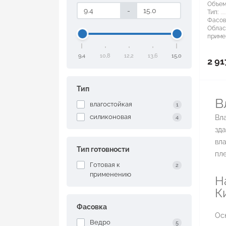
Объем
-
Тип:
Фасов
Облас
приме
9,4
10,8
12,2
13,6
15,0
2 91
Тип
В
влагостойкая
1
силиконовая
Вл
4
зд
вла
Тип готовности
пле
Готовая к
2
применению
Н
К
Фасовка
Ос
Ведро
5