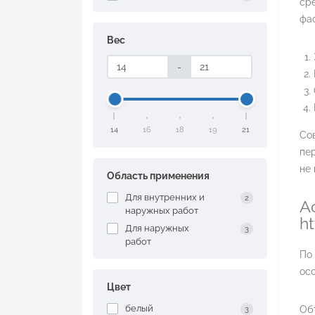
ср
фа
Вес
-
14
16
18
19
21
Со
пе
не 
Область применения
Для внутренних и
2
А
наружных работ
h
Для наружных
3
работ
По 
ос
Цвет
белый
Объ
3