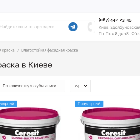
(067) 442-23-45
Киев, Здолбуновская
Пн-Пт: с 8 до 18 | Сб:
 краска
Влагостойкая фасадная краска
раска в Киеве
улярный
Популярный