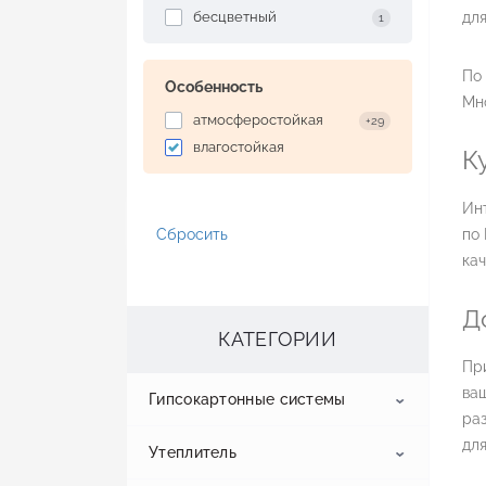
бесцветный
для
1
По 
Особенность
Мно
атмосферостойкая
+29
влагостойкая
К
Ин
Сбросить
по 
кач
Д
КАТЕГОРИИ
При
ваш
Гипсокартонные системы
раз
для
Утеплитель
Гипсокартон