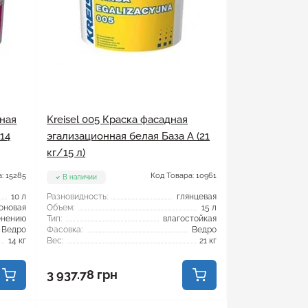
дная
Kreisel 005 Краска фасадная
14
эгализационная белая База А (21
кг/15 л)
: 15285
Код Товара: 10961
В наличии
10 л
Разновидность:
глянцевая
оновая
Объем:
15 л
енению
Тип:
влагостойкая
Ведро
Фасовка:
Ведро
14 кг
Вес:
21 кг
3 937.78 грн