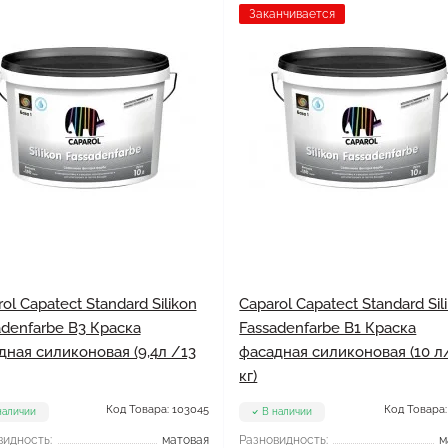
Заканчивается
ol Capatect Standard Silikon
Caparol Capatect Standard Sil
adenfarbe B3 Краска
Fassadenfarbe B1 Краска
дная силиконовая (9,4л /13
фасадная силиконовая (10 л
кг)
Код Товара: 103045
Код Товара:
наличии
В наличии
видность:
матовая
Разновидность:
м