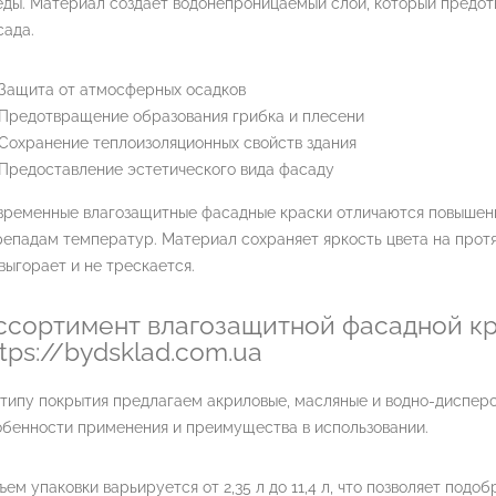
еды. Материал создает водонепроницаемый слой, который предот
сада.
Защита от атмосферных осадков
Предотвращение образования грибка и плесени
Сохранение теплоизоляционных свойств здания
Предоставление эстетического вида фасаду
временные влагозащитные фасадные краски отличаются повышенн
репадам температур. Материал сохраняет яркость цвета на прот
выгорает и не трескается.
ссортимент влагозащитной фасадной кр
ttps://bydsklad.com.ua
типу покрытия предлагаем акриловые, масляные и водно-дисперс
обенности применения и преимущества в использовании.
ем упаковки варьируется от 2,35 л до 11,4 л, что позволяет под