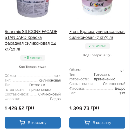
Scanmix SILICONE FACADE
Front Краска универсальная
STANDARD Краска
силиконовая (7 кг/5 л)
фасадная силиконовая (14
В наличии
кг/10 л)
Код Товара: 12896
В наличии
Код Товара: 17470
Объем:
5 л
Тип
Готовая к
Объем:
10 л
готовности:
применению
Тип:
силиконовая
Состав смеси:
Силиконовый
Тип
Готовая к
Фасовка:
Ведро
готовности:
применению
Вес:
7 кг
Состав смеси:
Силиконовый
Фасовка:
Ведро
1 429.52 грн
1 309.73 грн
В корзину
В корзину