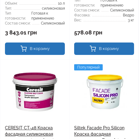
Тип
Готовая к
Объем:
10 л
готовности:
применению
Тип:
силиконовая
Состав смеси:
Силиконовый
Тип
Готовая к
Фасовка:
Ведро
готовности:
применению
Вес:
3 кг
Состав смеси:
Силиконовый
3 843.01 грн
578.08 грн
В корзину
В корзину
Популярный
CERESIT CT-48 Краска
Siltek Facade Pro Silicon
фасадная силиконовая
Краска фасадная