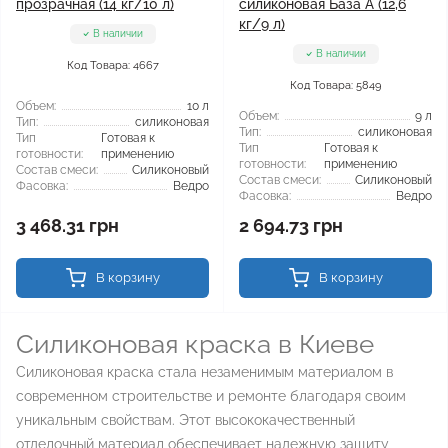
прозрачная (14 кг/10 л)
силиконовая База А (12,6
кг/9 л)
В наличии
В наличии
Код Товара: 4667
Код Товара: 5849
Объем:
10 л
Объем:
9 л
Тип:
силиконовая
Тип:
силиконовая
Тип
Готовая к
Тип
Готовая к
готовности:
применению
готовности:
применению
Состав смеси:
Силиконовый
Состав смеси:
Силиконовый
Фасовка:
Ведро
Фасовка:
Ведро
3 468.31 грн
2 694.73 грн
В корзину
В корзину
Силиконовая краска в Киеве
Силиконовая краска стала незаменимым материалом в
современном строительстве и ремонте благодаря своим
уникальным свойствам. Этот высококачественный
отделочный материал обеспечивает надежную защиту