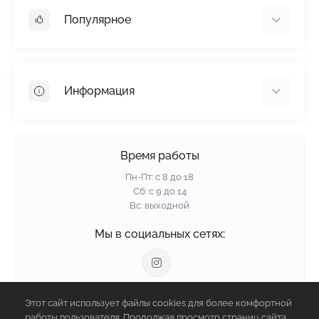
Популярное
Гипсокартон
OSB
Информация
Пенопласт
Пенополистирол
Доставка
Минеральная вата
Оплата
Время работы
Клей для плитки
Контакты
Пн-Пт: с 8 до 18
Гарантия и возврат
Сб: с 9 до 14
Вс: выходной
Политика конфиденциальности
О нас
Мы в социальных сетях:
Отзывы
Блог
Связаться с нами
Этот сайт использует файлы cookies для более комфортной
Карта сайта
работы пользователя. Продолжая просмотр страниц сайта,