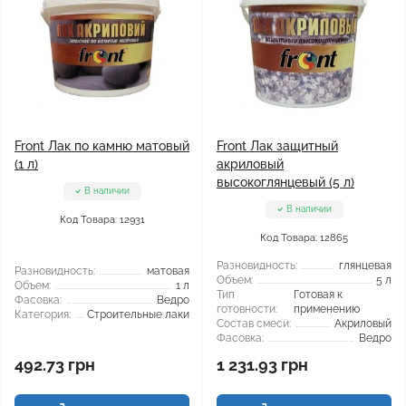
Front Лак по камню матовый
Front Лак защитный
(1 л)
акриловый
высокоглянцевый (5 л)
В наличии
В наличии
Код Товара: 12931
Код Товара: 12865
Разновидность:
глянцевая
Разновидность:
матовая
Объем:
5 л
Объем:
1 л
Тип
Готовая к
Фасовка:
Ведро
готовности:
применению
Категория:
Строительные лаки
Состав смеси:
Акриловый
Фасовка:
Ведро
492.73 грн
1 231.93 грн