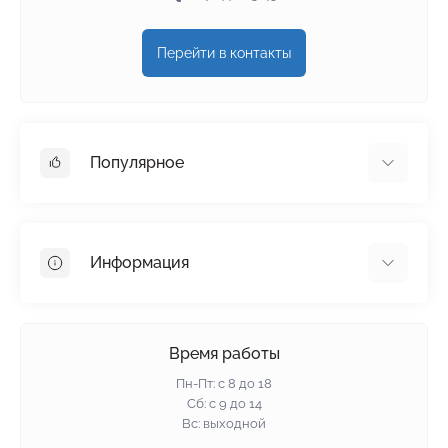
Перейти в контакты
Популярное
Гипсокартон
OSB
Информация
Пенопласт
Пенополистирол
Доставка
Минеральная вата
Оплата
Время работы
Клей для плитки
Контакты
Пн-Пт: с 8 до 18
Гарантия и возврат
Сб: с 9 до 14
Вс: выходной
Политика конфиденциальности