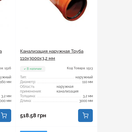
а
Канализация наружная Труба
110x3000x3,2 мм
а: 1516
Код Товара: 1513
В наличии
ружный
Тип:
наружный
160 мм
Диаметр:
110 мм
Область
наружная
применения:
канализация
3,2 мм
Толщина:
3,2 мм
000 мм
Длина:
3000 мм
518.58 грн