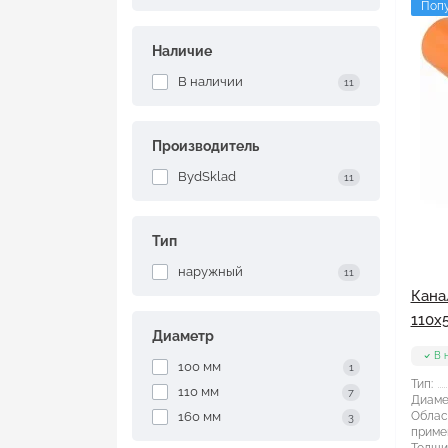
Поп
Наличие
В наличии
11
Производитель
BydSklad
11
Тип
наружный
11
Кана
110x
Диаметр
В 
100 мм
1
Тип:
110 мм
7
Диаме
160 мм
Облас
3
приме