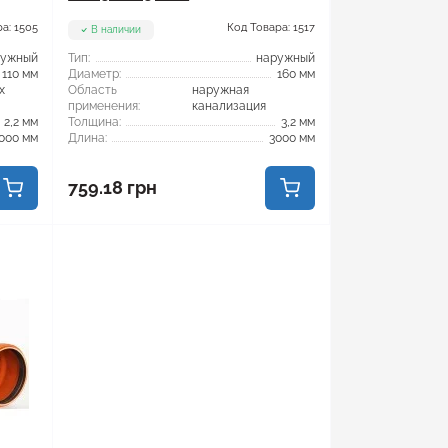
а: 1505
Код Товара: 1517
В наличии
ружный
Тип:
наружный
110 мм
Диаметр:
160 мм
х
Область
наружная
применения:
канализация
2,2 мм
Толщина:
3,2 мм
000 мм
Длина:
3000 мм
759.18 грн