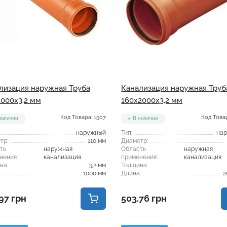
лизация наружная Труба
Канализация наружная Труб
1000x3,2 мм
160x2000x3,2 мм
Код Товара: 1507
Код Товар
наличии
В наличии
наружный
Тип:
на
тр:
110 мм
Диаметр:
ть
наружная
Область
наружная
нения:
канализация
применения:
канализация
на:
3,2 мм
Толщина:
:
1000 мм
Длина:
2
97 грн
503.76 грн