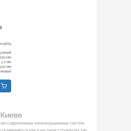
а
 105669
ружный
100 мм
2,7 мм
500 мм
нжевый
 Киеве
ом современных канализационных систем,
 применяется как в частном строительстве,