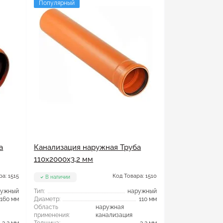
Популярный
а
Канализация наружная Труба
110x2000x3,2 мм
а: 1515
Код Товара: 1510
В наличии
ружный
Тип:
наружный
160 мм
Диаметр:
110 мм
Область
наружная
применения:
канализация