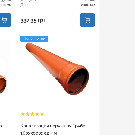
3,2 мм
Толщина:
3,2 мм
000 мм
Длина:
2000 мм
337.35 грн
Популярный
2
а
Канализация наружная Труба
160x3000x3,2 мм