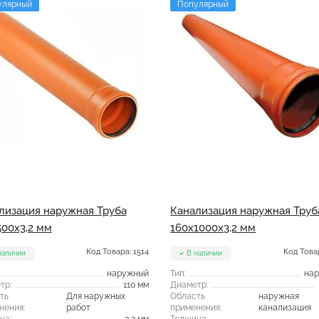
улярный
Популярный
лизация наружная Труба
Канализация наружная Труб
500x3,2 мм
160x1000x3,2 мм
Код Товара: 1514
Код Товар
наличии
В наличии
наружный
Тип:
на
тр:
110 мм
Диаметр:
ть
Для наружных
Область
наружная
нения:
работ
применения:
канализация