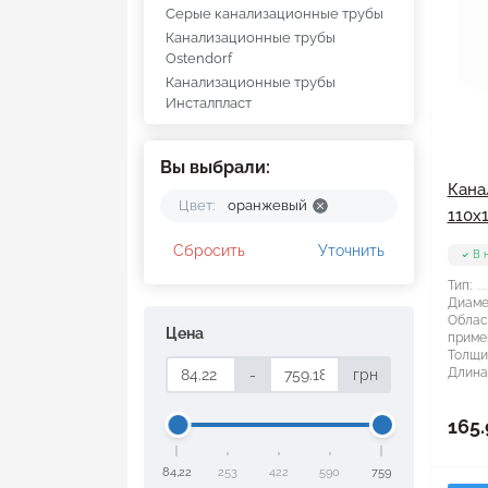
Серые канализационные трубы
Канализационные трубы
Ostendorf
Канализационные трубы
Инсталпласт
Вы выбрали:
Кана
Цвет:
оранжевый
110x
Сбросить
Уточнить
В 
Тип:
Диаме
Облас
Цена
приме
Толщи
Длина
-
грн
165.
84,22
253
422
590
759