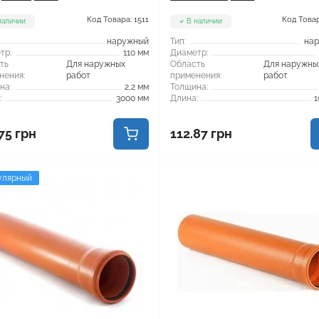
Код Товара: 1511
Код Товар
наличии
В наличии
наружный
Тип:
на
тр:
110 мм
Диаметр:
ть
Для наружных
Область
Для наружны
нения:
работ
применения:
работ
на:
2,2 мм
Толщина:
:
3000 мм
Длина:
1
75 грн
112.87 грн
улярный