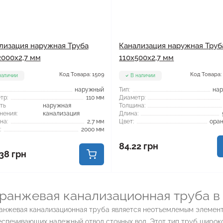
лизация наружная Труба
Канализация наружная Труб
2000x2,7 мм
110x500x2,7 мм
Код Товара: 1509
Код Товара:
наличии
В наличии
наружный
Тип:
на
тр:
110 мм
Диаметр:
ть
наружная
Толщина:
нения:
канализация
Длина:
на:
2,7 мм
Цвет:
ора
:
2000 мм
84.22 грн
38 грн
ранжевая канализационная труба в
анжевая канализационная труба является неотъемлемым элемент
спечивающих надежный отвод сточных вод. Этот тип труб широко