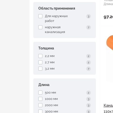
Толщи
Длина
Область применения
97.2
Для наружных
3
работ
наружная
7
канализация
Толщина
2,2 мм
2
2,7 мм
2
3,2 мм
7
Длина
500 мм
2
1000 мм
3
2000 мм
Кана
3
110x
3000 мм
3