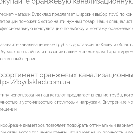
окупайте оранжевую канализационную
тернет-магазин Будсклад предлагает широкий выбор труб по кон
льтрации поможет быстро найти нужный товар. Наши специалисты
офессиональную консультацию по выбору и монтажу оранжевых к
азывайте канализационные трубы с доставкой по Киеву и облас
убу можно онлайн или позвонив нашим менеджерам. Гарантируем
ественный сервис.
ссортимент оранжевых канализационных
ttps://bydsklad.com.ua
 типу использования наш каталог предлагает внешние трубы, ко
очностью и устойчивостью к грунтовым нагрузкам. Внутренние м
мещений.
знообразие диаметров позволяет подобрать оптимальный вариант
бы отличаются толщиной стенки, что влияет на их прочность и до