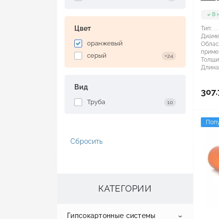
В 
Цвет
Тип:
Диаме
оранжевый
Облас
приме
серый
+24
Толщи
Длина
Вид
307.
Труба
10
Поп
Сбросить
КАТЕГОРИИ
Гипсокартонные системы