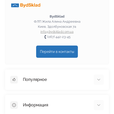
BydSklad
ФЛП Жила Алина Андреевна
Киев, Здолбуновская 7а
info@bydsklad.com.ua
(067) 442-23-45
Перейти в контакты
Популярное
Гипсокартон
OSB
Информация
Пенопласт