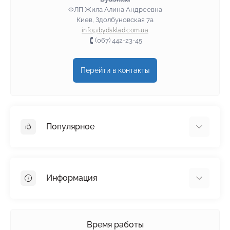
ФЛП Жила Алина Андреевна
Киев, Здолбуновская 7а
info@bydsklad.com.ua
(067) 442-23-45
Перейти в контакты
Популярное
Гипсокартон
OSB
Информация
Пенопласт
Пенополистирол
Доставка
Минеральная вата
Оплата
Время работы
Клей для плитки