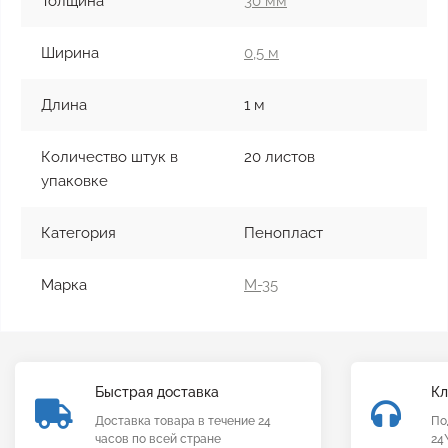
Толщина
30 мм
Ширина
0,5 м
Длина
1 м
Количество штук в
20 листов
упаковке
Категория
Пенопласт
Марка
М-35
Быстрая доставка
Кл
Доставка товара в течение 24
По
часов по всей стране
24