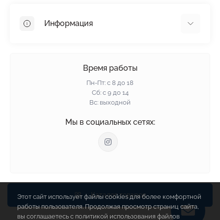
Гипсокартон
OSB
Информация
Пенопласт
Пенополистирол
Доставка
Минеральная вата
Оплата
Время работы
Клей для плитки
Контакты
Пн-Пт: с 8 до 18
Гарантия и возврат
Сб: с 9 до 14
Вс: выходной
Политика конфиденциальности
О нас
Мы в социальных сетях:
Отзывы
Блог
Связаться с нами
Карта сайта
Производители
Каталог товаров
Этот сайт использует файлы cookies для более комфортной
работы пользователя. Продолжая просмотр страниц сайта,
вы соглашаетесь с политикой использования файлов