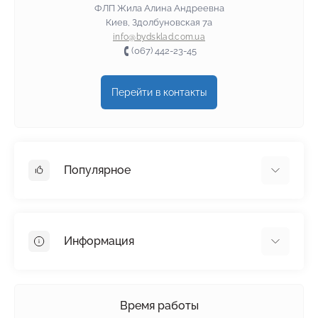
ФЛП Жила Алина Андреевна
Киев, Здолбуновская 7а
info@bydsklad.com.ua
(067) 442-23-45
Перейти в контакты
Популярное
Гипсокартон
OSB
Информация
Пенопласт
Пенополистирол
Доставка
Минеральная вата
Оплата
Время работы
Клей для плитки