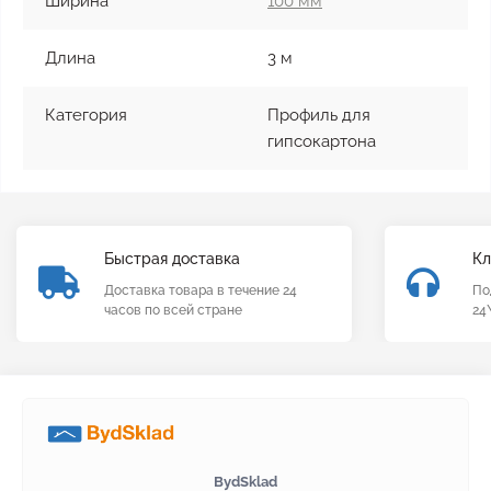
Ширина
100 мм
Длина
3 м
Категория
Профиль для
гипсокартона
Быстрая доставка
Кл
Доставка товара в течение 24
По
часов по всей стране
24
BydSklad